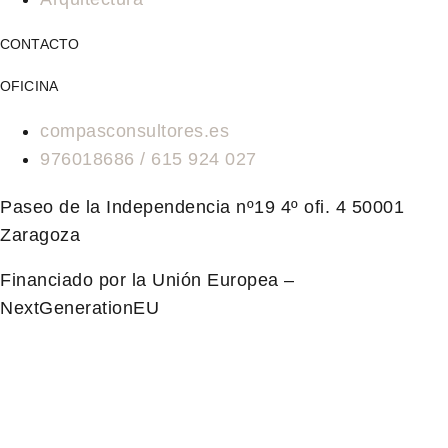
CONTACTO
OFICINA
compasconsultores.es
976018686 / 615 924 027
Paseo de la Independencia nº19 4º ofi. 4 50001
Zaragoza
Financiado por la Unión Europea –
NextGenerationEU