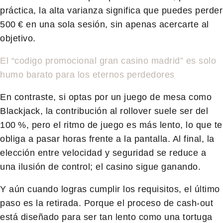
práctica, la alta varianza significa que puedes perder
500 € en una sola sesión, sin apenas acercarte al
objetivo.
El “codigo promocional gran casino madrid” es solo
humo barato para los eternos perdedores
En contraste, si optas por un juego de mesa como
Blackjack, la contribución al rollover suele ser del
100 %, pero el ritmo de juego es más lento, lo que te
obliga a pasar horas frente a la pantalla. Al final, la
elección entre velocidad y seguridad se reduce a
una ilusión de control; el casino sigue ganando.
Y aún cuando logras cumplir los requisitos, el último
paso es la retirada. Porque el proceso de cash‑out
está diseñado para ser tan lento como una tortuga