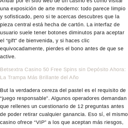
Andar por el sitio web de un casino es como visitar
una exposición de arte moderno: todo parece limpio
y sofisticado, pero si te acercas descubres que la
pieza central está hecha de cartón. La interfaz de
usuario suele tener botones diminutos para aceptar
el “gift” de bienvenida, y si haces clic
equivocadamente, pierdes el bono antes de que se
active.
Betsextra Casino 50 Free Spins sin Depósito Ahora:
La Trampa Más Brillante del Año
But la verdadera cereza del pastel es el requisito de
“juego responsable”. Algunos operadores demandan
que rellenes un cuestionario de 12 preguntas antes
de poder retirar cualquier ganancia. Eso sí, el mismo
casino ofrece “VIP” a los que aceptan más riesgos,