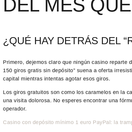
DEL MES QUE
¿QUÉ HAY DETRÁS DEL “
Primero, dejemos claro que ningún casino reparte d
150 giros gratis sin depósito” suena a oferta irresi
capital mientras intentas agotar esos giros.
Los giros gratuitos son como los caramelos en la ca
una visita dolorosa. No esperes encontrar una fórm
operador.
Casino con depósito mínimo 1 euro PayPal: la tramp