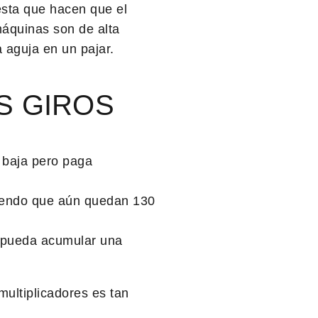
esta que hacen que el
máquinas son de alta
a aguja en un pajar.
S GIROS
d baja pero paga
ciendo que aún quedan 130
e pueda acumular una
ultiplicadores es tan