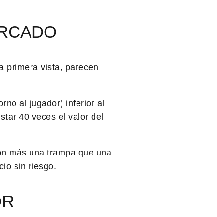
ERCADO
a primera vista, parecen
no al jugador) inferior al
ostar 40 veces el valor del
 son más una trampa que una
io sin riesgo.
OR