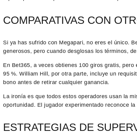
COMPARATIVAS CON OT
Si ya has sufrido con Megapari, no eres el único. 
generosos, pero cuando desglosas los términos, des
En Bet365, a veces obtienes 100 giros gratis, pero e
95 %. William Hill, por otra parte, incluye un requis
bono antes de retirar cualquier ganancia.
La ironía es que todos estos operadores usan la mi
oportunidad. El jugador experimentado reconoce la se
ESTRATEGIAS DE SUPERV