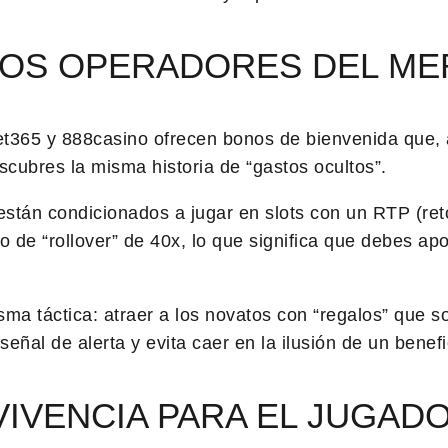
ROS OPERADORES DEL M
Bet365 y 888casino ofrecen bonos de bienvenida que, 
cubres la misma historia de “gastos ocultos”.
stán condicionados a jugar en slots con un RTP (retor
ito de “rollover” de 40x, lo que significa que debes ap
sma táctica: atraer a los novatos con “regalos” que
ñal de alerta y evita caer en la ilusión de un benefic
IVENCIA PARA EL JUGAD