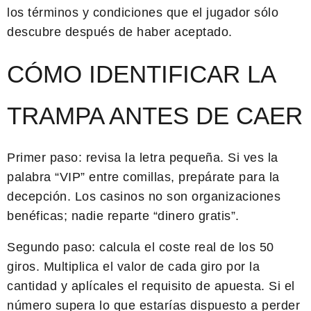
los términos y condiciones que el jugador sólo
descubre después de haber aceptado.
CÓMO IDENTIFICAR LA
TRAMPA ANTES DE CAER
Primer paso: revisa la letra pequeña. Si ves la
palabra “VIP” entre comillas, prepárate para la
decepción. Los casinos no son organizaciones
benéficas; nadie reparte “dinero gratis”.
Segundo paso: calcula el coste real de los 50
giros. Multiplica el valor de cada giro por la
cantidad y aplícales el requisito de apuesta. Si el
número supera lo que estarías dispuesto a perder