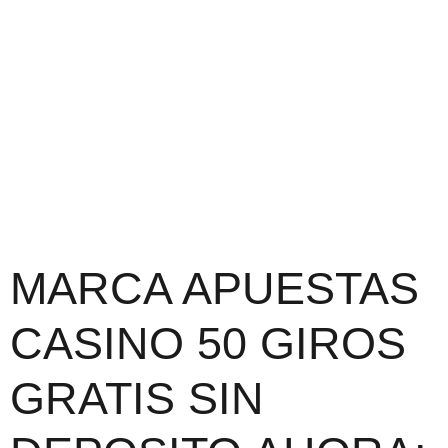
MARCA APUESTAS
CASINO 50 GIROS
GRATIS SIN