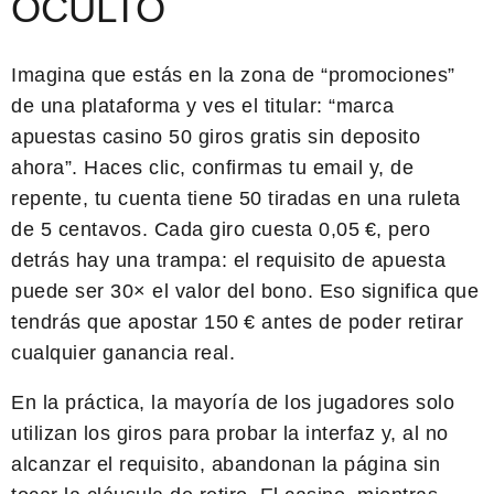
OCULTO
Imagina que estás en la zona de “promociones”
de una plataforma y ves el titular: “marca
apuestas casino 50 giros gratis sin deposito
ahora”. Haces clic, confirmas tu email y, de
repente, tu cuenta tiene 50 tiradas en una ruleta
de 5 centavos. Cada giro cuesta 0,05 €, pero
detrás hay una trampa: el requisito de apuesta
puede ser 30× el valor del bono. Eso significa que
tendrás que apostar 150 € antes de poder retirar
cualquier ganancia real.
En la práctica, la mayoría de los jugadores solo
utilizan los giros para probar la interfaz y, al no
alcanzar el requisito, abandonan la página sin