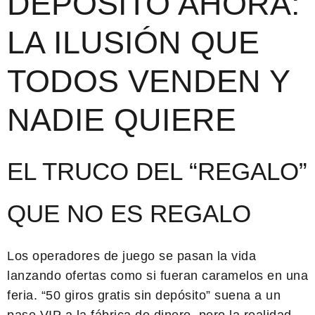
DEPOSITO AHORA:
LA ILUSIÓN QUE
TODOS VENDEN Y
NADIE QUIERE
EL TRUCO DEL “REGALO”
QUE NO ES REGALO
Los operadores de juego se pasan la vida
lanzando ofertas como si fueran caramelos en una
feria. “50 giros gratis sin depósito” suena a un