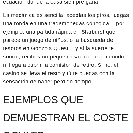
ecuación donde la casa siempre gana.
La mecánica es sencilla: aceptas los giros, juegas
una ronda en una tragamonedas conocida —por
ejemplo, una partida rápida en Starburst que
parece un juego de niños, o la búsqueda de
tesoros en Gonzo’s Quest— y si la suerte te
sonríe, recibes un pequeño saldo que a menudo
ni llega a cubrir la comisión de retiro. Si no, el
casino se lleva el resto y tú te quedas con la
sensación de haber perdido tiempo.
EJEMPLOS QUE
DEMUESTRAN EL COSTE