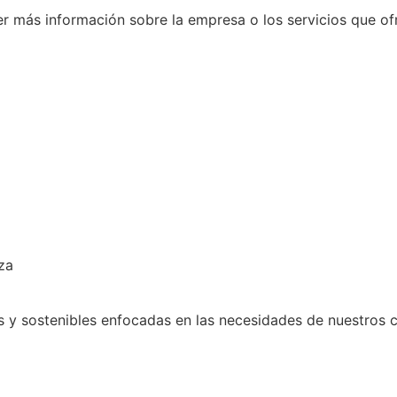
r más información sobre la empresa o los servicios que o
za
es y sostenibles enfocadas en las necesidades de nuestros c