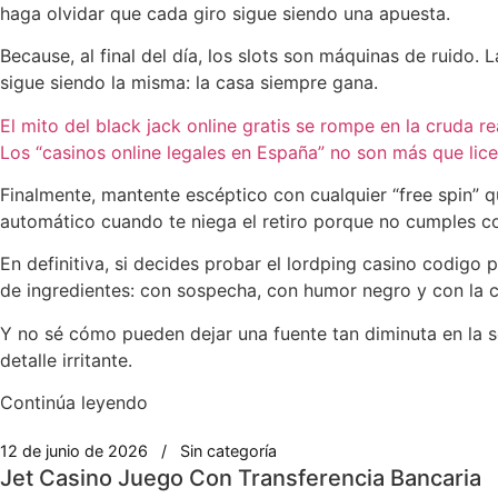
haga olvidar que cada giro sigue siendo una apuesta.
Because, al final del día, los slots son máquinas de ruido.
sigue siendo la misma: la casa siempre gana.
El mito del black jack online gratis se rompe en la cruda re
Los “casinos online legales en España” no son más que lic
Finalmente, mantente escéptico con cualquier “free spin” q
automático cuando te niega el retiro porque no cumples co
En definitiva, si decides probar el lordping casino codigo 
de ingredientes: con sospecha, con humor negro y con la c
Y no sé cómo pueden dejar una fuente tan diminuta en la se
detalle irritante.
Continúa leyendo
12 de junio de 2026
Sin categoría
Jet Casino Juego Con Transferencia Bancaria