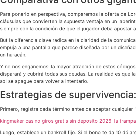
Para ponerlo en perspectiva, comparemos la oferta de Lord
cláusulas que convierten la supuesta ventaja en un laberin
siempre con la condición de que el jugador deba apostar al
But la diferencia clave radica en la claridad de la comuni
empuja a una pantalla que parece diseñada por un diseñado
un huracán.
Y no nos engañemos: la mayor atracción de estos códigos es
disparará y cubrirá todas sus deudas. La realidad es que la
sol se apague para volver a intentarlo.
Estrategias de supervivencia:
Primero, registra cada término antes de aceptar cualquier 
kingmaker casino giros gratis sin deposito 2026: la tramp
Luego, establece un bankroll fijo. Si el bono te da 10 dól