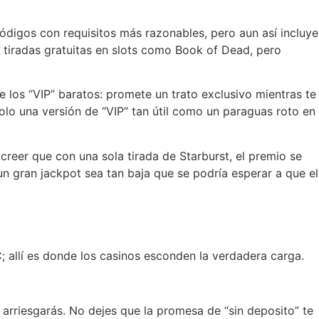
digos con requisitos más razonables, pero aun así incluye
r tiradas gratuitas en slots como Book of Dead, pero
e los “VIP” baratos: promete un trato exclusivo mientras te
lo una versión de “VIP” tan útil como un paraguas roto en
reer que con una sola tirada de Starburst, el premio se
 un gran jackpot sea tan baja que se podría esperar a que el
; allí es donde los casinos esconden la verdadera carga.
 arriesgarás. No dejes que la promesa de “sin deposito” te