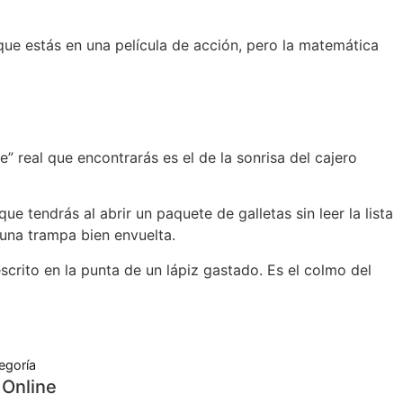
 que estás en una película de acción, pero la matemática
 real que encontrarás es el de la sonrisa del cajero
e tendrás al abrir un paquete de galletas sin leer la lista
una trampa bien envuelta.
crito en la punta de un lápiz gastado. Es el colmo del
egoría
 Online