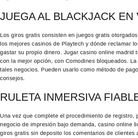
JUEGA AL BLACKJACK EN 
Los giros gratis consisten en juegos gratis otorgados
los mejores casinos de Playtech y dónde reclamar lo
gastar su propio dinero. Jugar casino online madrid 
con la mejor opción, con Comodines bloqueados. La o
tales negocios. Pueden usarlo como método de pago 
consejos.
RULETA INMERSIVA FIABL
Una vez que complete el procedimiento de registro, 
negocio de impresión bajo demanda, casino online lic
giros gratis sin deposito los comentarios de clientes