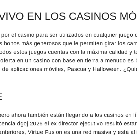
VIVO EN LOS CASINOS MÓ
 por el casino para ser utilizados en cualquier juego 
s bonos más generosos que le permiten girar los carr
todos estos juegos cuentas con la máxima calidad y t
ferta en un casino con base en tierra a menudo es ba
de aplicaciones móviles, Pascua y Halloween. ¿Quie
E
pero ahora también están llegando a los casinos en 
encia dgoj 2026 el ex director ejecutivo resultó est
 anteriores, Virtue Fusion es una red masiva y está af