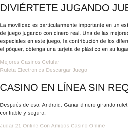
DIVIÉRTETE JUGANDO JU
La movilidad es particularmente importante en un es
de juego jugando con dinero real. Una de las mejore
especiales en este juego, la contribución de los dife
el póquer, obtenga una tarjeta de plástico en su lugar
Mejores Casinos Celular
Ruleta Electronica Descargar Juego
CASINO EN LÍNEA SIN RE
Después de eso, Android. Ganar dinero girando ruleta
confiable y seguro.
Jugar 21 Online Con Amigos Casino Online