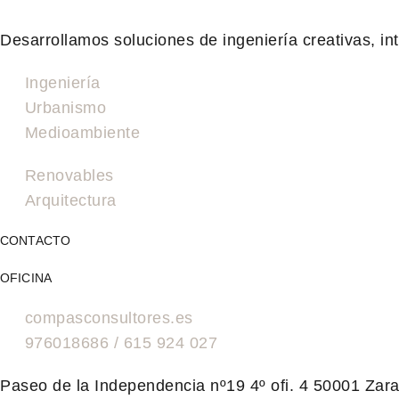
Desarrollamos soluciones de ingeniería creativas, in
Ingeniería
Urbanismo
Medioambiente
Renovables
Arquitectura
CONTACTO
OFICINA
compasconsultores.es
976018686 / 615 924 027
Paseo de la Independencia nº19 4º ofi. 4 50001 Zar