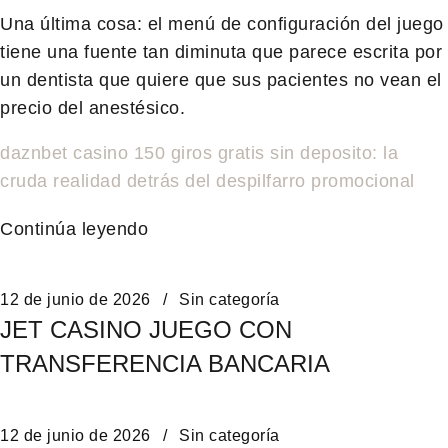
Una última cosa: el menú de configuración del juego
tiene una fuente tan diminuta que parece escrita por
un dentista que quiere que sus pacientes no vean el
precio del anestésico.
daznbet casino 150 giros gratis sin deposito: la
cruda realidad detrás del despilfarro promocional
Continúa leyendo
12 de junio de 2026
Sin categoría
JET CASINO JUEGO CON
TRANSFERENCIA BANCARIA
12 de junio de 2026
Sin categoría