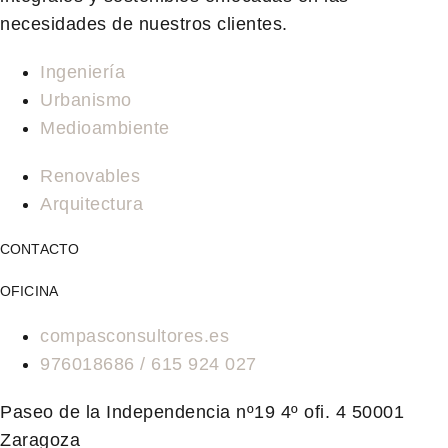
necesidades de nuestros clientes.
Ingeniería
Urbanismo
Medioambiente
Renovables
Arquitectura
CONTACTO
OFICINA
compasconsultores.es
976018686 / 615 924 027
Paseo de la Independencia nº19 4º ofi. 4 50001
Zaragoza