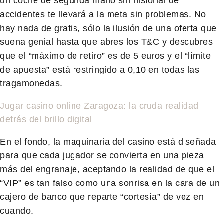
un coche de segunda mano sin historial de
accidentes te llevará a la meta sin problemas. No
hay nada de gratis, sólo la ilusión de una oferta que
suena genial hasta que abres los T&C y descubres
que el “máximo de retiro” es de 5 euros y el “límite
de apuesta” está restringido a 0,10 en todas las
tragamonedas.
Jugar casino online Zaragoza: la cruda realidad
detrás del brillo digital
En el fondo, la maquinaria del casino está diseñada
para que cada jugador se convierta en una pieza
más del engranaje, aceptando la realidad de que el
“VIP” es tan falso como una sonrisa en la cara de un
cajero de banco que reparte “cortesía” de vez en
cuando.