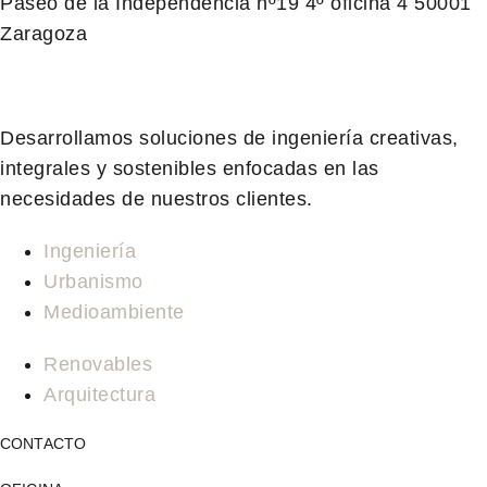
Paseo de la Independencia nº19 4º oficina 4 50001
Zaragoza
Desarrollamos soluciones de ingeniería creativas,
integrales y sostenibles enfocadas en las
necesidades de nuestros clientes.
Ingeniería
Urbanismo
Medioambiente
Renovables
Arquitectura
CONTACTO