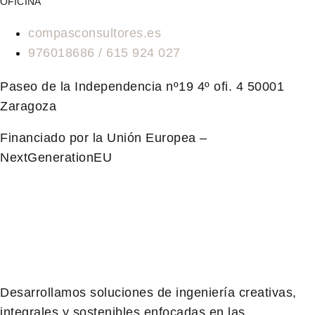
OFICINA
compasconsultores.es
976018686 / 615 924 027
Paseo de la Independencia nº19 4º ofi. 4 50001
Zaragoza
Financiado por la Unión Europea –
NextGenerationEU
Desarrollamos soluciones de ingeniería creativas,
integrales y sostenibles enfocadas en las