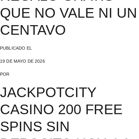
QUE NO VALE NI UN
CENTAVO
PUBLICADO EL
19 DE MAYO DE 2026
POR
JACKPOTCITY
CASINO 200 FREE
SPINS SIN