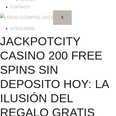
Contacto
X
976018686
JACKPOTCITY
CASINO 200 FREE
SPINS SIN
DEPOSITO HOY: LA
ILUSIÓN DEL
REGALO GRATIS