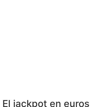
El jackpot en euros