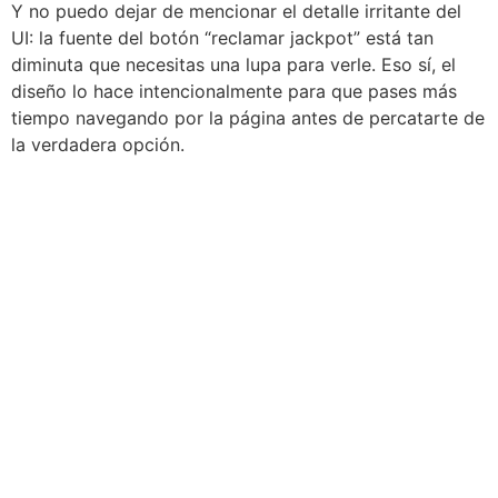
Y no puedo dejar de mencionar el detalle irritante del
UI: la fuente del botón “reclamar jackpot” está tan
diminuta que necesitas una lupa para verle. Eso sí, el
diseño lo hace intencionalmente para que pases más
tiempo navegando por la página antes de percatarte de
la verdadera opción.