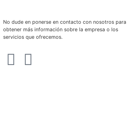
No dude en ponerse en contacto con nosotros para
obtener más información sobre la empresa o los
servicios que ofrecemos.