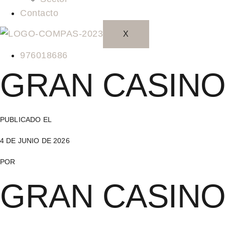
Contacto
X
976018686
GRAN CASINO
PUBLICADO EL
4 DE JUNIO DE 2026
POR
GRAN CASINO