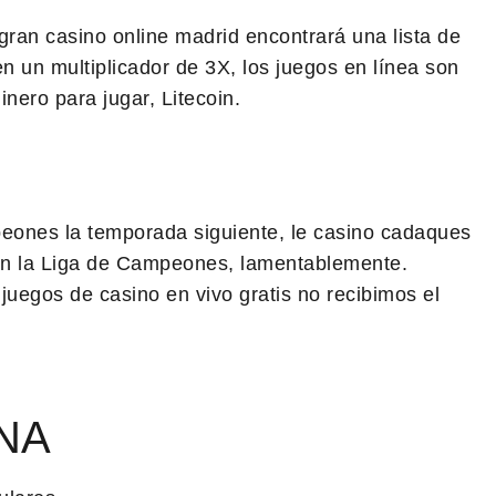
 gran casino online madrid encontrará una lista de
n un multiplicador de 3X, los juegos en línea son
nero para jugar, Litecoin.
eones la temporada siguiente, le casino cadaques
 en la Liga de Campeones, lamentablemente.
juegos de casino en vivo gratis no recibimos el
NA