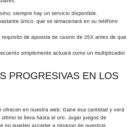
ulares.
ino, siempre hay un servicio disponible.
bastante único, que se almacenará en su teléfono
n requisito de apuesta de casino de 25X antes de que
 recuento simplemente actuará como un multiplicador
S PROGRESIVAS EN LOS
ue ofrecen en nuestra web. Gane esa cantidad y verá
último te lleva hasta el oro. Jugar juegos de
te no pueden acceder a ninguno de nuestros