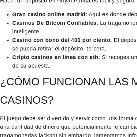
Hacer un depósito en Royal Panda es fácil y seguro,
Gran casino online madrid
: Aquí es donde deb
Casinos De Bitcoin Confiables
: La tragamoned
inteligente.
Casino con bono del 400 por ciento
: El depós
se pueda retirar el depósito, tercera.
Cripto casinos en línea con eth
: Si recoges u
de su apuesta.
¿CÓMO FUNCIONAN LAS 
CASINOS?
El juego debe ser divertido y servir como una forma
una cantidad de dinero que potencialmente le cambiar
tragamonedas jackpot sin embargo, lamentamos info