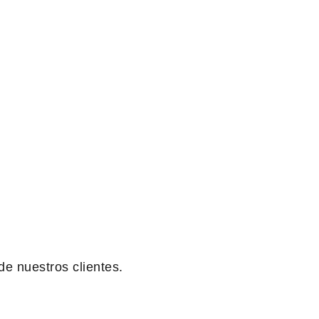
de nuestros clientes.