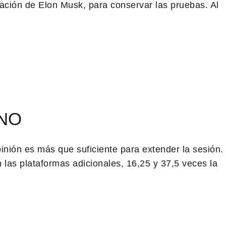
ación de Elon Musk, para conservar las pruebas.
Al
INO
inión es más que suficiente para extender la sesión.
 las plataformas adicionales, 16,25 y 37,5 veces la