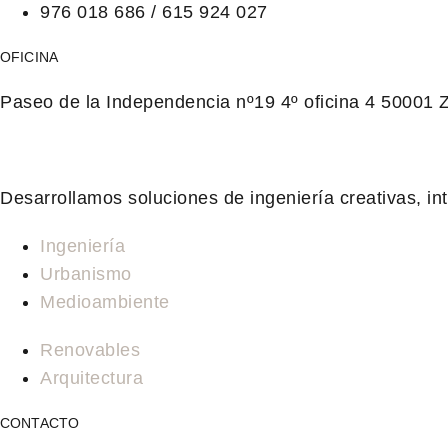
976 018 686 / 615 924 027
OFICINA
Paseo de la Independencia nº19 4º oficina 4 50001 
Desarrollamos soluciones de ingeniería creativas, in
Ingeniería
Urbanismo
Medioambiente
Renovables
Arquitectura
CONTACTO