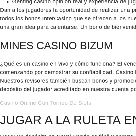
Genting casino opinion real y experiencia de j
Dan a los jugadores la oportunidad de realizar una pr
todos los bonos InterCasino que se ofrecen a los nue
una gran idea para calentarse. Un bono de bienvenida
MINES CASINO BIZUM
¿Qué es un casino en vivo y cómo funciona? El venc
comenzando por demostrar su confiabilidad. Casino b
Nuestros revisores también buscan bonos y promocion
depósito del jugador acreditado en nuestra cuenta p
Casino Online Con Torneo De Slots
JUGAR A LA RULETA E