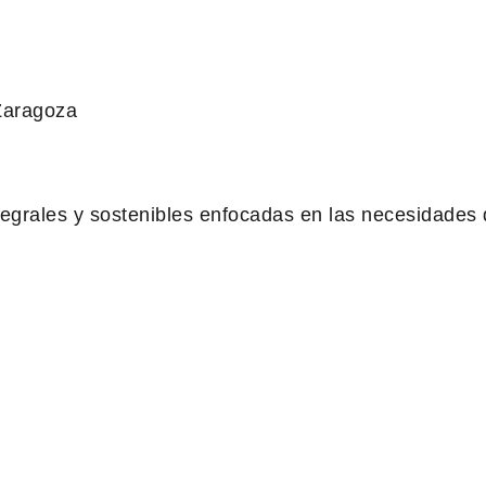
Zaragoza
tegrales y sostenibles enfocadas en las necesidades 