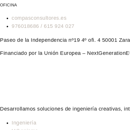
OFICINA
compasconsultores.es
976018686 / 615 924 027
Paseo de la Independencia nº19 4º ofi. 4 50001 Zar
Financiado por la Unión Europea – NextGeneration
Desarrollamos soluciones de ingeniería creativas, in
Ingeniería