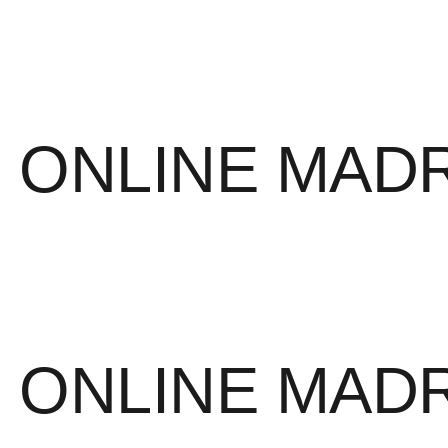
 ONLINE MAD
 ONLINE MAD