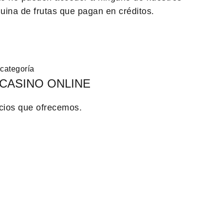
quina de frutas que pagan en créditos.
 categoría
 CASINO ONLINE
cios que ofrecemos.