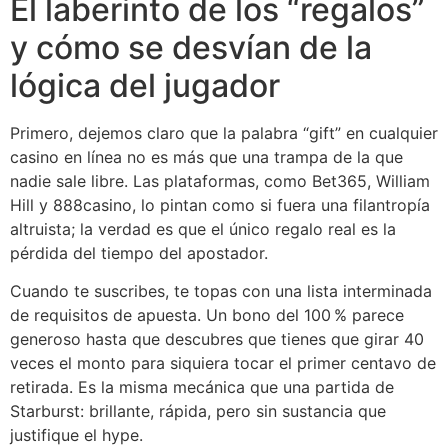
El laberinto de los “regalos”
y cómo se desvían de la
lógica del jugador
Primero, dejemos claro que la palabra “gift” en cualquier
casino en línea no es más que una trampa de la que
nadie sale libre. Las plataformas, como Bet365, William
Hill y 888casino, lo pintan como si fuera una filantropía
altruista; la verdad es que el único regalo real es la
pérdida del tiempo del apostador.
Cuando te suscribes, te topas con una lista interminada
de requisitos de apuesta. Un bono del 100 % parece
generoso hasta que descubres que tienes que girar 40
veces el monto para siquiera tocar el primer centavo de
retirada. Es la misma mecánica que una partida de
Starburst: brillante, rápida, pero sin sustancia que
justifique el hype.