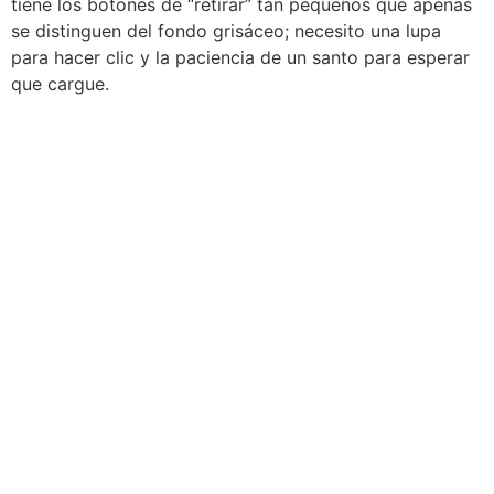
tiene los botones de “retirar” tan pequeños que apenas
se distinguen del fondo grisáceo; necesito una lupa
para hacer clic y la paciencia de un santo para esperar
que cargue.