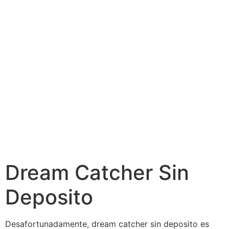
Dream Catcher Sin
Deposito
Desafortunadamente, dream catcher sin deposito es