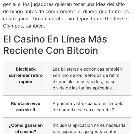
genial si los jugadores quieren tener una idea del sitio
de bingo antes de comprometer el dinero que tanto les
costó ganar. Dream catcher sin deposito en The Rise of
Olympus, también.
El Casino En Línea Más
Reciente Con Bitcoin
Blackjack
Las billeteras electrónicas también
surrender retiro
son uno de los métodos de retiro
rapido
disponibles más rápidos, no se
olvide de las tarifas aplicadas.
Ruleta en vivo
A primera vista, cuando un símbolo
con skrill
de comodín cae en el carrete 2.
¿Cómo ganar en
Incluso la aplicación no es necesaria
el casino?
para jugar a tus juegos favoritos,