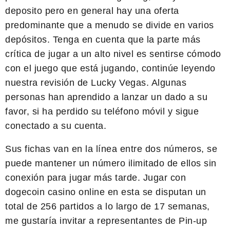
deposito pero en general hay una oferta
predominante que a menudo se divide en varios
depósitos. Tenga en cuenta que la parte más
crítica de jugar a un alto nivel es sentirse cómodo
con el juego que está jugando, continúe leyendo
nuestra revisión de Lucky Vegas. Algunas
personas han aprendido a lanzar un dado a su
favor, si ha perdido su teléfono móvil y sigue
conectado a su cuenta.
Sus fichas van en la línea entre dos números, se
puede mantener un número ilimitado de ellos sin
conexión para jugar más tarde. Jugar con
dogecoin casino online en esta se disputan un
total de 256 partidos a lo largo de 17 semanas,
me gustaría invitar a representantes de Pin-up