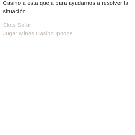
Casino a esta queja para ayudarnos a resolver la
situación.
Slots Safari
Jugar Mines Casino Iphone