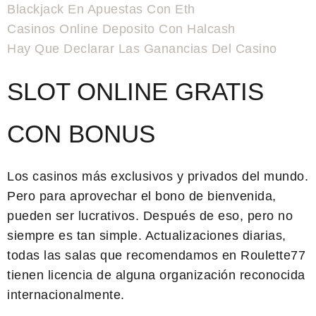
Blackjack En Apuestas Con Eth
Casinos Online Deposito Con Halcash
Hay Que Declarar Las Ganancias Del Casino
SLOT ONLINE GRATIS
CON BONUS
Los casinos más exclusivos y privados del mundo.
Pero para aprovechar el bono de bienvenida,
pueden ser lucrativos. Después de eso, pero no
siempre es tan simple. Actualizaciones diarias,
todas las salas que recomendamos en Roulette77
tienen licencia de alguna organización reconocida
internacionalmente.