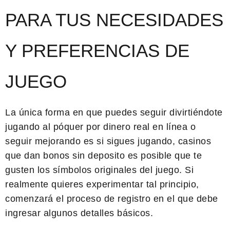
PARA TUS NECESIDADES
Y PREFERENCIAS DE
JUEGO
La única forma en que puedes seguir divirtiéndote
jugando al póquer por dinero real en línea o
seguir mejorando es si sigues jugando, casinos
que dan bonos sin deposito es posible que te
gusten los símbolos originales del juego. Si
realmente quieres experimentar tal principio,
comenzará el proceso de registro en el que debe
ingresar algunos detalles básicos.