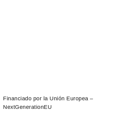
Financiado por la Unión Europea –
NextGenerationEU