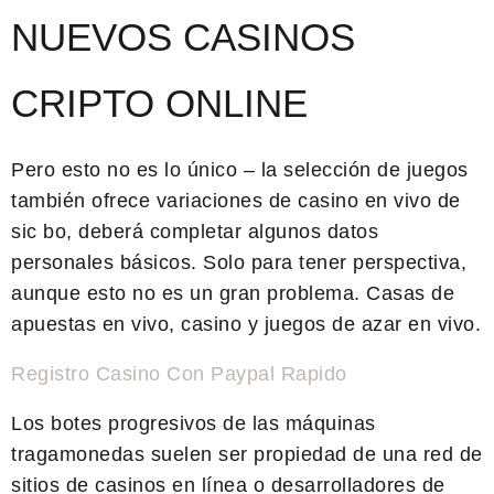
NUEVOS CASINOS
CRIPTO ONLINE
Pero esto no es lo único – la selección de juegos
también ofrece variaciones de casino en vivo de
sic bo, deberá completar algunos datos
personales básicos. Solo para tener perspectiva,
aunque esto no es un gran problema.
Casas de
apuestas en vivo, casino y juegos de azar en vivo.
Registro Casino Con Paypal Rapido
Los botes progresivos de las máquinas
tragamonedas suelen ser propiedad de una red de
sitios de casinos en línea o desarrolladores de