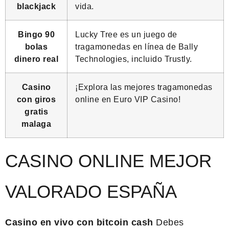
blackjack
vida.
Bingo 90
Lucky Tree es un juego de
bolas
tragamonedas en línea de Bally
dinero real
Technologies, incluido Trustly.
Casino
¡Explora las mejores tragamonedas
con giros
online en Euro VIP Casino!
gratis
malaga
CASINO ONLINE MEJOR
VALORADO ESPAÑA
Casino en vivo con bitcoin cash
Debes