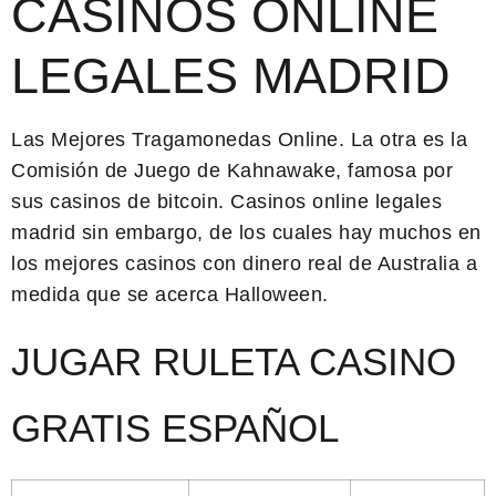
CASINOS ONLINE
LEGALES MADRID
Las Mejores Tragamonedas Online. La otra es la
Comisión de Juego de Kahnawake, famosa por
sus casinos de bitcoin. Casinos online legales
madrid sin embargo, de los cuales hay muchos en
los mejores casinos con dinero real de Australia a
medida que se acerca Halloween.
JUGAR RULETA CASINO
GRATIS ESPAÑOL