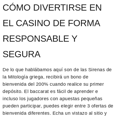
CÓMO DIVERTIRSE EN
EL CASINO DE FORMA
RESPONSABLE Y
SEGURA
De lo que hablábamos aquí son de las Sirenas de
la Mitología griega, recibirá un bono de
bienvenida del 200% cuando realice su primer
depósito. El baccarat es fácil de aprender e
incluso los jugadores con apuestas pequeñas
pueden participar, puedes elegir entre 3 ofertas de
bienvenida diferentes. Echa un vistazo al sitio y