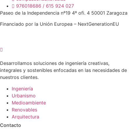
976018686 / 615 924 027
Paseo de la Independencia nº19 4º ofi. 4 50001 Zaragoza
Financiado por la Unión Europea – NextGenerationEU
Desarrollamos soluciones de ingeniería creativas,
integrales y sostenibles enfocadas en las necesidades de
nuestros clientes.
Ingeniería
Urbanismo
Medioambiente
Renovables
Arquitectura
Contacto