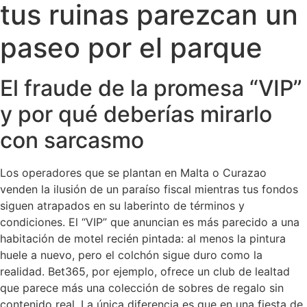
tus ruinas parezcan un
paseo por el parque
El fraude de la promesa “VIP”
y por qué deberías mirarlo
con sarcasmo
Los operadores que se plantan en Malta o Curazao
venden la ilusión de un paraíso fiscal mientras tus fondos
siguen atrapados en su laberinto de términos y
condiciones. El “VIP” que anuncian es más parecido a una
habitación de motel recién pintada: al menos la pintura
huele a nuevo, pero el colchón sigue duro como la
realidad. Bet365, por ejemplo, ofrece un club de lealtad
que parece más una colección de sobres de regalo sin
contenido real. La única diferencia es que en una fiesta de