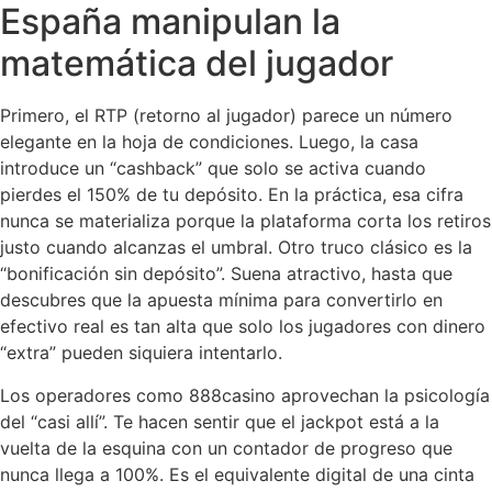
España manipulan la
matemática del jugador
Primero, el RTP (retorno al jugador) parece un número
elegante en la hoja de condiciones. Luego, la casa
introduce un “cashback” que solo se activa cuando
pierdes el 150% de tu depósito. En la práctica, esa cifra
nunca se materializa porque la plataforma corta los retiros
justo cuando alcanzas el umbral. Otro truco clásico es la
“bonificación sin depósito”. Suena atractivo, hasta que
descubres que la apuesta mínima para convertirlo en
efectivo real es tan alta que solo los jugadores con dinero
“extra” pueden siquiera intentarlo.
Los operadores como 888casino aprovechan la psicología
del “casi allí”. Te hacen sentir que el jackpot está a la
vuelta de la esquina con un contador de progreso que
nunca llega a 100%. Es el equivalente digital de una cinta