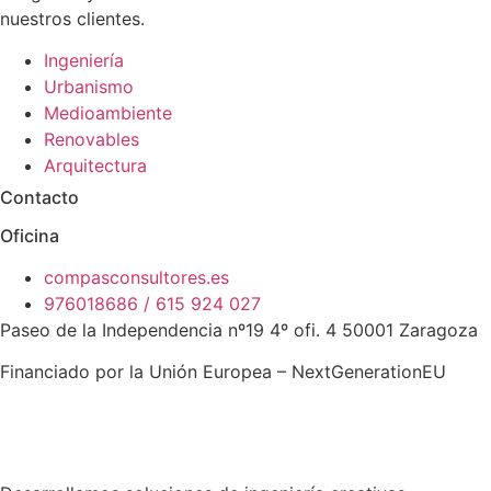
nuestros clientes.
Ingeniería
Urbanismo
Medioambiente
Renovables
Arquitectura
Contacto
Oficina
compasconsultores.es
976018686 / 615 924 027
Paseo de la Independencia nº19 4º ofi. 4 50001 Zaragoza
Financiado por la Unión Europea – NextGenerationEU