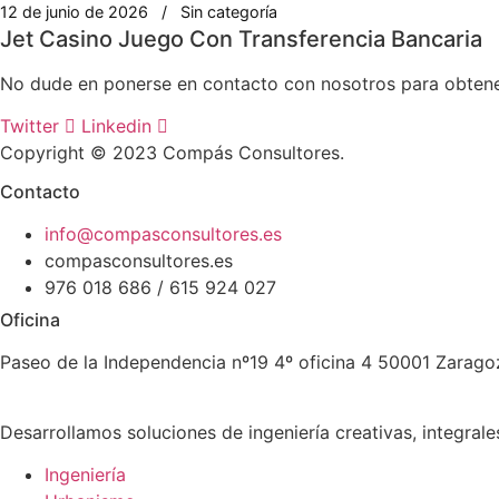
12 de junio de 2026
Sin categoría
Jet Casino Juego Con Transferencia Bancaria
No dude en ponerse en contacto con nosotros para obtene
Twitter
Linkedin
Copyright © 2023 Compás Consultores.
Contacto
info@compasconsultores.es
compasconsultores.es
976 018 686 / 615 924 027
Oficina
Paseo de la Independencia nº19 4º oficina 4 50001 Zarago
Desarrollamos soluciones de ingeniería creativas, integral
Ingeniería