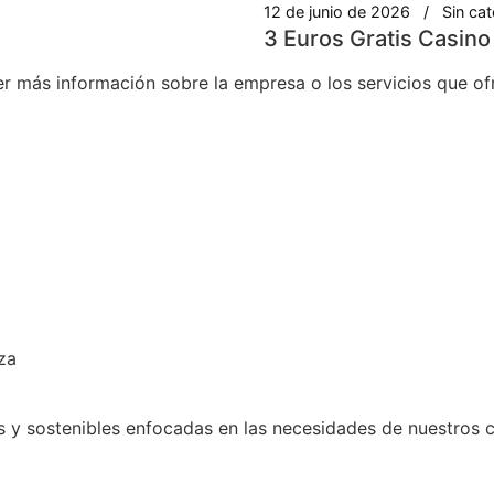
12 de junio de 2026
Sin cat
3 Euros Gratis Casino
r más información sobre la empresa o los servicios que o
za
es y sostenibles enfocadas en las necesidades de nuestros c