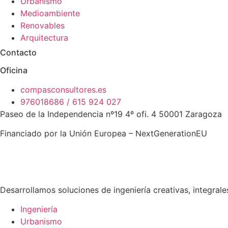
Urbanismo
Medioambiente
Renovables
Arquitectura
Contacto
Oficina
compasconsultores.es
976018686 / 615 924 027
Paseo de la Independencia nº19 4º ofi. 4 50001 Zaragoza
Financiado por la Unión Europea – NextGenerationEU
Desarrollamos soluciones de ingeniería creativas, integral
Ingeniería
Urbanismo