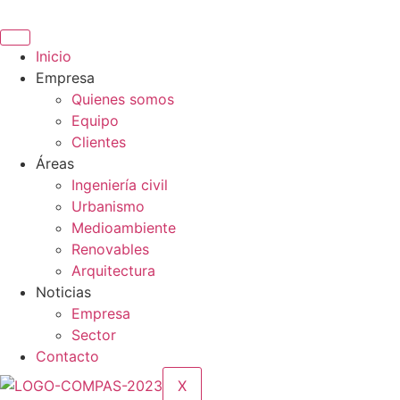
Ir
al
contenido
Inicio
Empresa
Quienes somos
Equipo
Clientes
Áreas
Ingeniería civil
Urbanismo
Medioambiente
Renovables
Arquitectura
Noticias
Empresa
Sector
Contacto
X