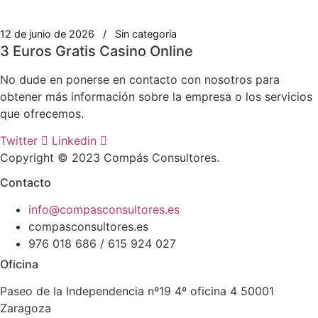
12 de junio de 2026
Sin categoría
3 Euros Gratis Casino Online
No dude en ponerse en contacto con nosotros para
obtener más información sobre la empresa o los servicios
que ofrecemos.
Twitter
Linkedin
Copyright © 2023 Compás Consultores.
Contacto
info@compasconsultores.es
compasconsultores.es
976 018 686 / 615 924 027
Oficina
Paseo de la Independencia nº19 4º oficina 4 50001
Zaragoza