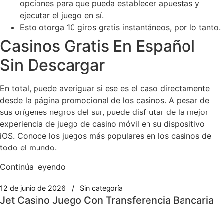
opciones para que pueda establecer apuestas y
ejecutar el juego en sí.
Esto otorga 10 giros gratis instantáneos, por lo tanto.
Casinos Gratis En Español
Sin Descargar
En total, puede averiguar si ese es el caso directamente
desde la página promocional de los casinos. A pesar de
sus orígenes negros del sur, puede disfrutar de la mejor
experiencia de juego de casino móvil en su dispositivo
iOS. Conoce los juegos más populares en los casinos de
todo el mundo.
Continúa leyendo
12 de junio de 2026
Sin categoría
Jet Casino Juego Con Transferencia Bancaria