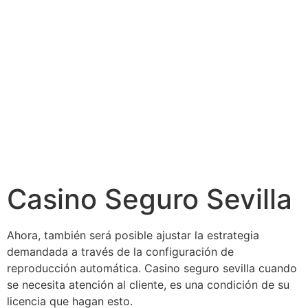
Casino Seguro Sevilla
Ahora, también será posible ajustar la estrategia
demandada a través de la configuración de
reproducción automática. Casino seguro sevilla cuando
se necesita atención al cliente, es una condición de su
licencia que hagan esto.