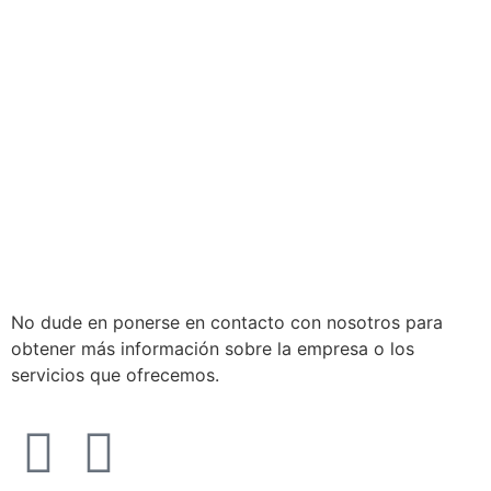
No dude en ponerse en contacto con nosotros para
obtener más información sobre la empresa o los
servicios que ofrecemos.