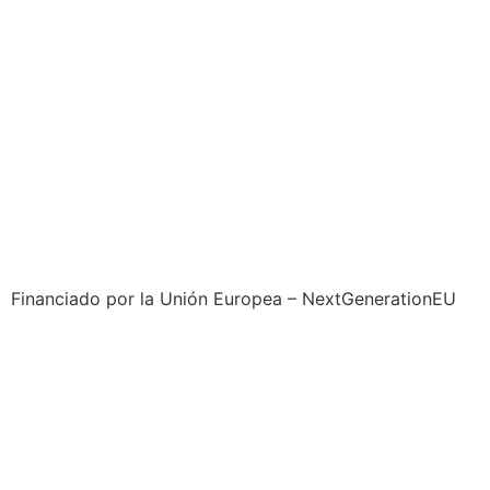
Financiado por la Unión Europea – NextGenerationEU