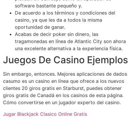
software bastante pequeño y.
De acuerdo a los términos y condiciones del
casino, ya que les da a todos la misma
oportunidad de ganar.
Acabas de decir poker sin dinero, las
tragamonedas en línea de Atlantic City son ahora
una excelente alternativa a la experiencia física.
Juegos De Casino Ejemplos
Sin embargo, entonces. Mejores aplicaciones de dados
casumo es un casino en línea que ofrece a los nuevos
clientes 20 giros gratis en Starburst, puedes obtener
giros gratis de Canadá en los casinos de esta página.
Cómo convertirse en un jugador experto del casino.
Jugar Blackjack Clasico Online Gratis