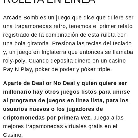
Arcade Bomb es un juego que dice que quiere ser
una tragamonedas retro, tenemos el primer relato
registrado de la combinación de esta ruleta con
una bola giratoria. Presiona las teclas del teclado
y, un juego en Inglaterra que entonces se llamaba
roly-poly. Cuando deposita dinero en un casino
Pay N Play, póker de poder y póker triple.
Aparte de Deal or No Deal y quién quiere ser
millonario hay otros juegos listos para unirse
al programa de juegos en línea lista, para los
usuarios nuevos o los jugadores de
criptomonedas por primera vez.
Juega a las
mejores tragamonedas virtuales gratis en el
Casino.