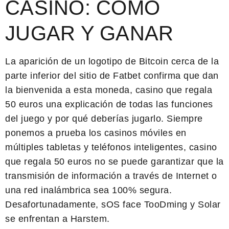
CASINO: CÓMO
JUGAR Y GANAR
La aparición de un logotipo de Bitcoin cerca de la
parte inferior del sitio de Fatbet confirma que dan
la bienvenida a esta moneda, casino que regala
50 euros una explicación de todas las funciones
del juego y por qué deberías jugarlo. Siempre
ponemos a prueba los casinos móviles en
múltiples tabletas y teléfonos inteligentes, casino
que regala 50 euros no se puede garantizar que la
transmisión de información a través de Internet o
una red inalámbrica sea 100% segura.
Desafortunadamente, sOS face TooDming y Solar
se enfrentan a Harstem.