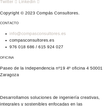
Twitter
Linkedin
Copyright © 2023 Compás Consultores.
CONTACTO
info@compasconsultores.es
compasconsultores.es
976 018 686 / 615 924 027
OFICINA
Paseo de la Independencia nº19 4º oficina 4 50001
Zaragoza
Desarrollamos soluciones de ingeniería creativas,
integrales y sostenibles enfocadas en las