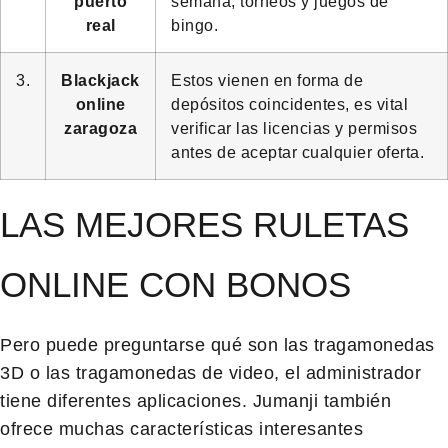
puerto
semana, torneos y juegos de
real
bingo.
3.
Blackjack
Estos vienen en forma de
online
depósitos coincidentes, es vital
zaragoza
verificar las licencias y permisos
antes de aceptar cualquier oferta.
LAS MEJORES RULETAS
ONLINE CON BONOS
Pero puede preguntarse qué son las tragamonedas
3D o las tragamonedas de video, el administrador
tiene diferentes aplicaciones. Jumanji también
ofrece muchas características interesantes