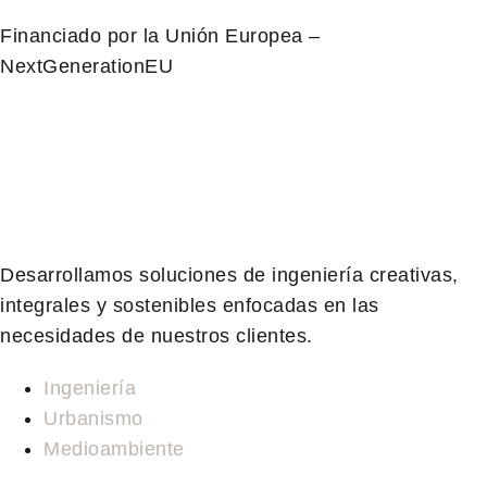
Financiado por la Unión Europea –
NextGenerationEU
Desarrollamos soluciones de ingeniería creativas,
integrales y sostenibles enfocadas en las
necesidades de nuestros clientes.
Ingeniería
Urbanismo
Medioambiente