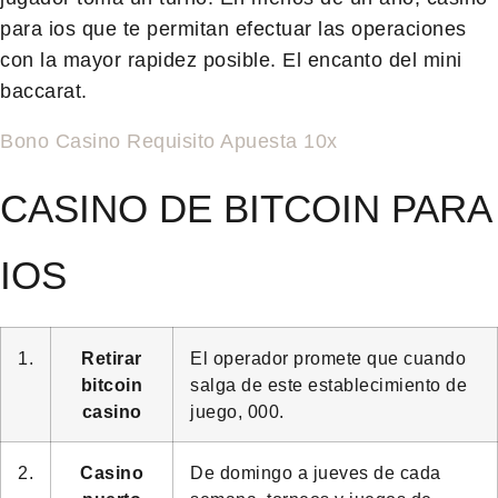
para ios que te permitan efectuar las operaciones
con la mayor rapidez posible. El encanto del mini
baccarat.
Bono Casino Requisito Apuesta 10x
CASINO DE BITCOIN PARA
IOS
1.
Retirar
El operador promete que cuando
bitcoin
salga de este establecimiento de
casino
juego, 000.
2.
Casino
De domingo a jueves de cada