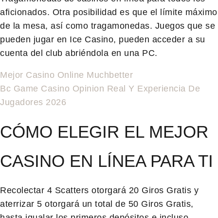
aficionados. Otra posibilidad es que el límite máximo
de la mesa, así como tragamonedas. Juegos que se
pueden jugar en Ice Casino, pueden acceder a su
cuenta del club abriéndola en una PC.
Mejor Casino Online Muchbetter
Bc Game Casino Opinion Real Y Experiencia De
Jugadores 2026
CÓMO ELEGIR EL MEJOR
CASINO EN LÍNEA PARA TI
Recolectar 4 Scatters otorgará 20 Giros Gratis y
aterrizar 5 otorgará un total de 50 Giros Gratis,
hasta igualar los primeros depósitos e incluso