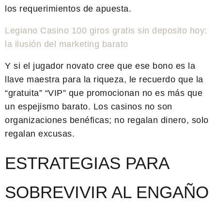
los requerimientos de apuesta.
Legiano Casino 100 giros gratis sin deposito hoy:
la ilusión del marketing barato
Y si el jugador novato cree que ese bono es la
llave maestra para la riqueza, le recuerdo que la
“gratuita” “VIP” que promocionan no es más que
un espejismo barato. Los casinos no son
organizaciones benéficas; no regalan dinero, solo
regalan excusas.
ESTRATEGIAS PARA
SOBREVIVIR AL ENGAÑO