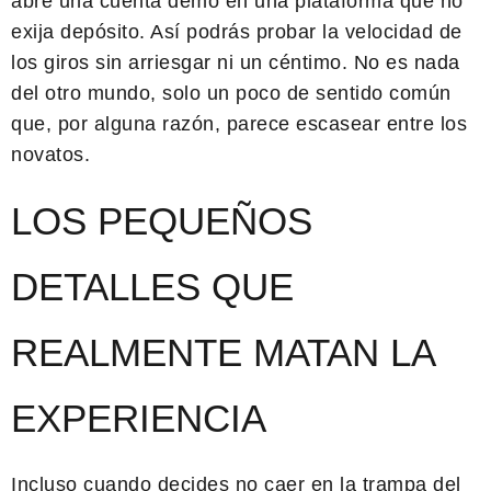
abre una cuenta demo en una plataforma que no
exija depósito. Así podrás probar la velocidad de
los giros sin arriesgar ni un céntimo. No es nada
del otro mundo, solo un poco de sentido común
que, por alguna razón, parece escasear entre los
novatos.
LOS PEQUEÑOS
DETALLES QUE
REALMENTE MATAN LA
EXPERIENCIA
Incluso cuando decides no caer en la trampa del