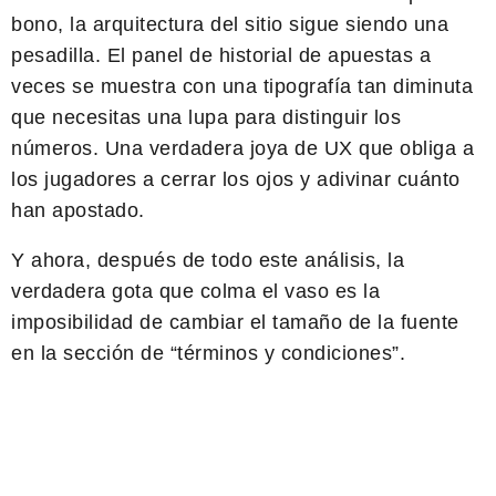
bono, la arquitectura del sitio sigue siendo una
pesadilla. El panel de historial de apuestas a
veces se muestra con una tipografía tan diminuta
que necesitas una lupa para distinguir los
números. Una verdadera joya de UX que obliga a
los jugadores a cerrar los ojos y adivinar cuánto
han apostado.
Y ahora, después de todo este análisis, la
verdadera gota que colma el vaso es la
imposibilidad de cambiar el tamaño de la fuente
en la sección de “términos y condiciones”.