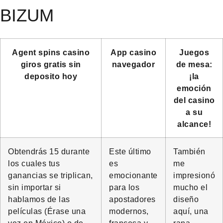
BIZUM
Agent spins casino
App casino
Juegos
giros gratis sin
navegador
de mesa:
deposito hoy
¡la
emoción
del casino
a su
alcance!
Obtendrás 15 durante
Este último
También
los cuales tus
es
me
ganancias se triplican,
emocionante
impresionó
sin importar si
para los
mucho el
hablamos de las
apostadores
diseño
películas (Érase una
modernos,
aquí, una