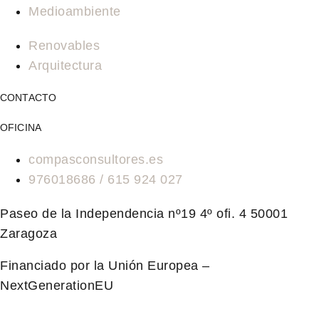
Medioambiente
Renovables
Arquitectura
CONTACTO
OFICINA
compasconsultores.es
976018686 / 615 924 027
Paseo de la Independencia nº19 4º ofi. 4 50001
Zaragoza
Financiado por la Unión Europea –
NextGenerationEU