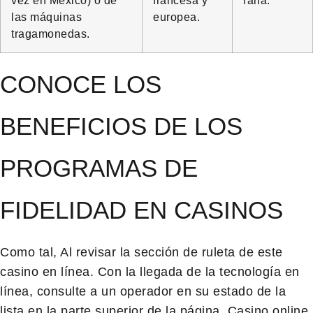
vez en México) o de
francesa y
rana.
las máquinas
europea.
tragamonedas.
CONOCE LOS
BENEFICIOS DE LOS
PROGRAMAS DE
FIDELIDAD EN CASINOS
Como tal, Al revisar la sección de ruleta de este
casino en línea. Con la llegada de la tecnología en
línea, consulte a un operador en su estado de la
lista en la parte superior de la página. Casino online