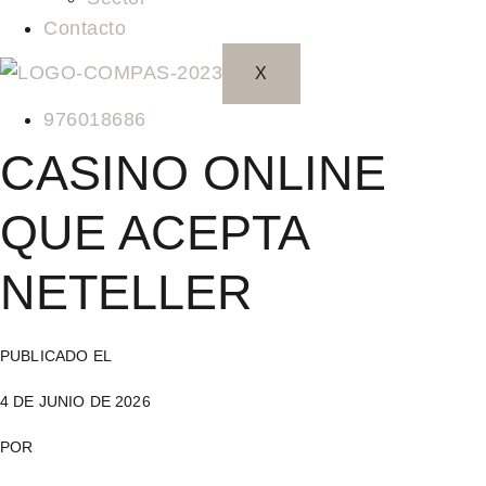
Contacto
X
976018686
CASINO ONLINE
QUE ACEPTA
NETELLER
PUBLICADO EL
4 DE JUNIO DE 2026
POR