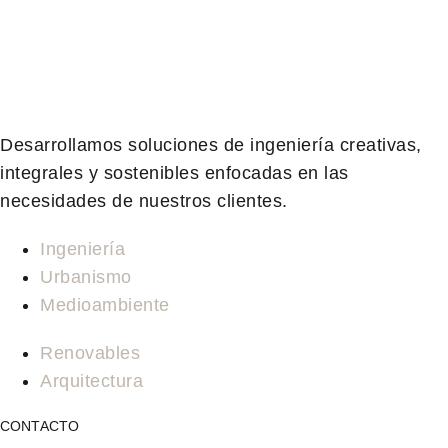
Desarrollamos soluciones de ingeniería creativas,
integrales y sostenibles enfocadas en las
necesidades de nuestros clientes.
Ingeniería
Urbanismo
Medioambiente
Renovables
Arquitectura
CONTACTO