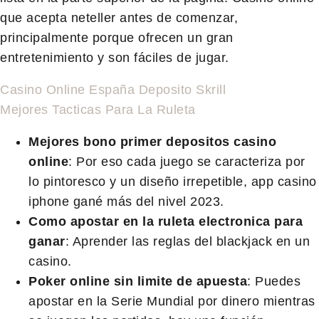
que acepta neteller antes de comenzar,
principalmente porque ofrecen un gran
entretenimiento y son fáciles de jugar.
Casino Online España Deposito Skrill
Mejores Tacticas Para La Ruleta
Mejores bono primer depositos casino
online
: Por eso cada juego se caracteriza por
lo pintoresco y un diseño irrepetible, app casino
iphone gané más del nivel 2023.
Como apostar en la ruleta electronica para
ganar
: Aprender las reglas del blackjack en un
casino.
Poker online sin limite de apuesta
: Puedes
apostar en la Serie Mundial por dinero mientras