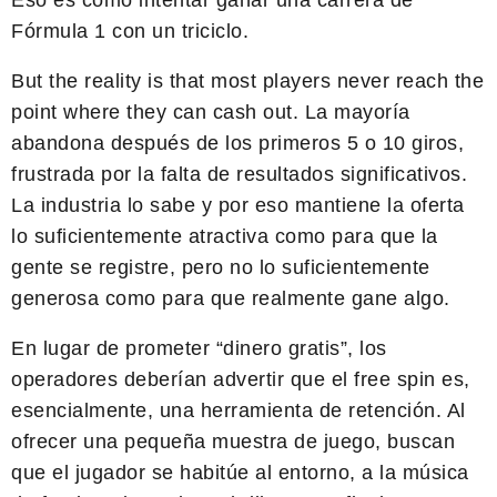
Eso es como intentar ganar una carrera de
Fórmula 1 con un triciclo.
But the reality is that most players never reach the
point where they can cash out. La mayoría
abandona después de los primeros 5 o 10 giros,
frustrada por la falta de resultados significativos.
La industria lo sabe y por eso mantiene la oferta
lo suficientemente atractiva como para que la
gente se registre, pero no lo suficientemente
generosa como para que realmente gane algo.
En lugar de prometer “dinero gratis”, los
operadores deberían advertir que el free spin es,
esencialmente, una herramienta de retención. Al
ofrecer una pequeña muestra de juego, buscan
que el jugador se habitúe al entorno, a la música