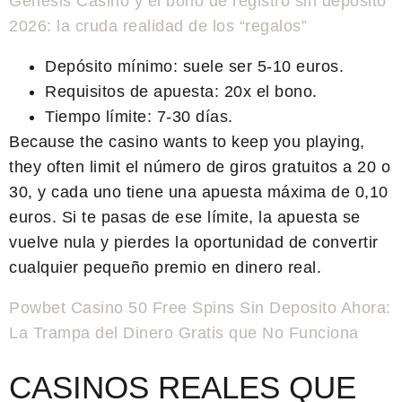
Genesis Casino y el bono de registro sin depósito
2026: la cruda realidad de los “regalos”
Depósito mínimo: suele ser 5‑10 euros.
Requisitos de apuesta: 20x el bono.
Tiempo límite: 7‑30 días.
Because the casino wants to keep you playing,
they often limit el número de giros gratuitos a 20 o
30, y cada uno tiene una apuesta máxima de 0,10
euros. Si te pasas de ese límite, la apuesta se
vuelve nula y pierdes la oportunidad de convertir
cualquier pequeño premio en dinero real.
Powbet Casino 50 Free Spins Sin Deposito Ahora:
La Trampa del Dinero Gratis que No Funciona
CASINOS REALES QUE