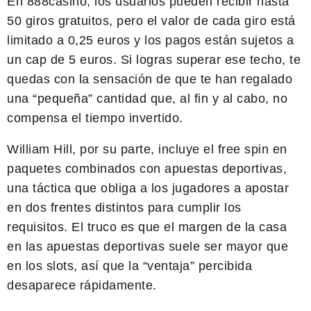
En 888casino, los usuarios pueden recibir hasta
50 giros gratuitos, pero el valor de cada giro está
limitado a 0,25 euros y los pagos están sujetos a
un cap de 5 euros. Si logras superar ese techo, te
quedas con la sensación de que te han regalado
una “pequeña” cantidad que, al fin y al cabo, no
compensa el tiempo invertido.
William Hill, por su parte, incluye el free spin en
paquetes combinados con apuestas deportivas,
una táctica que obliga a los jugadores a apostar
en dos frentes distintos para cumplir los
requisitos. El truco es que el margen de la casa
en las apuestas deportivas suele ser mayor que
en los slots, así que la “ventaja” percibida
desaparece rápidamente.