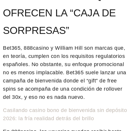
OFRECEN LA “CAJA DE
SORPRESAS”
Bet365, 888casino y William Hill son marcas que,
en teoría, cumplen con los requisitos regulatorios
españoles. No obstante, su enfoque promocional
no es menos implacable. Bet365 suele lanzar una
campaña de bienvenida donde el “gift” de free
spins se acompaña de una condición de rollover
del 30x, y eso no es nada nuevo.
Casilando casino bono de bienvenida sin depósito
2026: la fría realidad detrás del brillo