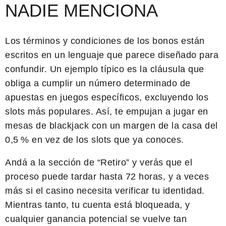
NADIE MENCIONA
Los términos y condiciones de los bonos están
escritos en un lenguaje que parece diseñado para
confundir. Un ejemplo típico es la cláusula que
obliga a cumplir un número determinado de
apuestas en juegos específicos, excluyendo los
slots más populares. Así, te empujan a jugar en
mesas de blackjack con un margen de la casa del
0,5 % en vez de los slots que ya conoces.
Andá a la sección de “Retiro” y verás que el
proceso puede tardar hasta 72 horas, y a veces
más si el casino necesita verificar tu identidad.
Mientras tanto, tu cuenta está bloqueada, y
cualquier ganancia potencial se vuelve tan