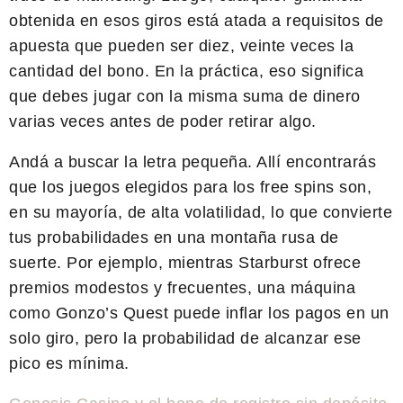
obtenida en esos giros está atada a requisitos de
apuesta que pueden ser diez, veinte veces la
cantidad del bono. En la práctica, eso significa
que debes jugar con la misma suma de dinero
varias veces antes de poder retirar algo.
Andá a buscar la letra pequeña. Allí encontrarás
que los juegos elegidos para los free spins son,
en su mayoría, de alta volatilidad, lo que convierte
tus probabilidades en una montaña rusa de
suerte. Por ejemplo, mientras Starburst ofrece
premios modestos y frecuentes, una máquina
como Gonzo’s Quest puede inflar los pagos en un
solo giro, pero la probabilidad de alcanzar ese
pico es mínima.