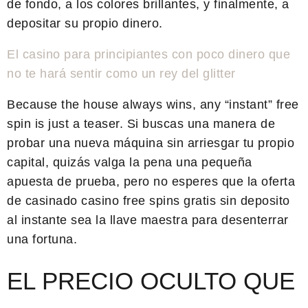
de fondo, a los colores brillantes, y finalmente, a
depositar su propio dinero.
El casino para principiantes con poco dinero que
no te hará sentir como un rey del glitter
Because the house always wins, any “instant” free
spin is just a teaser. Si buscas una manera de
probar una nueva máquina sin arriesgar tu propio
capital, quizás valga la pena una pequeña
apuesta de prueba, pero no esperes que la oferta
de casinado casino free spins gratis sin deposito
al instante sea la llave maestra para desenterrar
una fortuna.
EL PRECIO OCULTO QUE