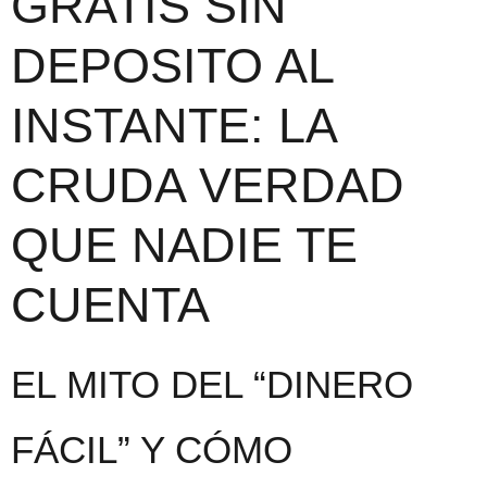
GRATIS SIN
DEPOSITO AL
INSTANTE: LA
CRUDA VERDAD
QUE NADIE TE
CUENTA
EL MITO DEL “DINERO
FÁCIL” Y CÓMO