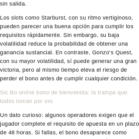
sin salida.
Los slots como Starburst, con su ritmo vertiginoso,
pueden parecer una buena opción para cumplir los
requisitos rápidamente. Sin embargo, su baja
volatilidad reduce la probabilidad de obtener una
ganancia sustancial. En contraste, Gonzo’s Quest,
con su mayor volatilidad, sí puede generar una gran
victoria, pero al mismo tiempo eleva el riesgo de
perder el bono antes de cumplir cualquier condición.
Sic Bo online bono de bienvenida: la trampa que
todos toman por oro
Un dato curioso: algunos operadores exigen que el
jugador complete el requisito de apuesta en un plazo
de 48 horas. Si fallas, el bono desaparece como