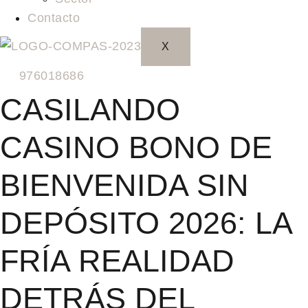
Contacto
X
976018686
CASILANDO
CASINO BONO DE
BIENVENIDA SIN
DEPÓSITO 2026: LA
FRÍA REALIDAD
DETRÁS DEL