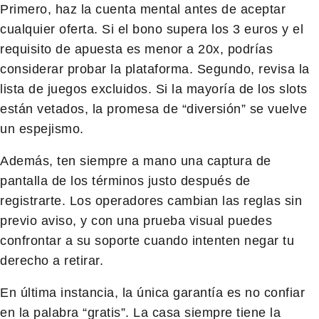
Primero, haz la cuenta mental antes de aceptar
cualquier oferta. Si el bono supera los 3 euros y el
requisito de apuesta es menor a 20x, podrías
considerar probar la plataforma. Segundo, revisa la
lista de juegos excluidos. Si la mayoría de los slots
están vetados, la promesa de “diversión” se vuelve
un espejismo.
Además, ten siempre a mano una captura de
pantalla de los términos justo después de
registrarte. Los operadores cambian las reglas sin
previo aviso, y con una prueba visual puedes
confrontar a su soporte cuando intenten negar tu
derecho a retirar.
En última instancia, la única garantía es no confiar
en la palabra “gratis”. La casa siempre tiene la