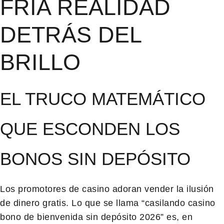
FRÍA REALIDAD
DETRÁS DEL
BRILLO
EL TRUCO MATEMÁTICO
QUE ESCONDEN LOS
BONOS SIN DEPÓSITO
Los promotores de casino adoran vender la ilusión
de dinero gratis. Lo que se llama “casilando casino
bono de bienvenida sin depósito 2026” es, en