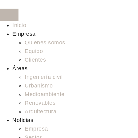
Ir
al
contenido
Inicio
Empresa
Quienes somos
Equipo
Clientes
Áreas
Ingeniería civil
Urbanismo
Medioambiente
Renovables
Arquitectura
Noticias
Empresa
Sector