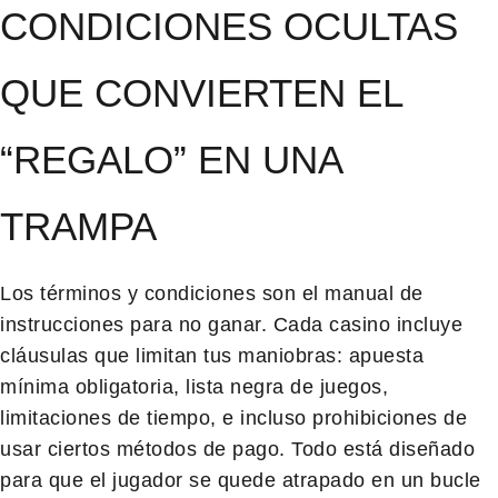
CONDICIONES OCULTAS
QUE CONVIERTEN EL
“REGALO” EN UNA
TRAMPA
Los términos y condiciones son el manual de
instrucciones para no ganar. Cada casino incluye
cláusulas que limitan tus maniobras: apuesta
mínima obligatoria, lista negra de juegos,
limitaciones de tiempo, e incluso prohibiciones de
usar ciertos métodos de pago. Todo está diseñado
para que el jugador se quede atrapado en un bucle