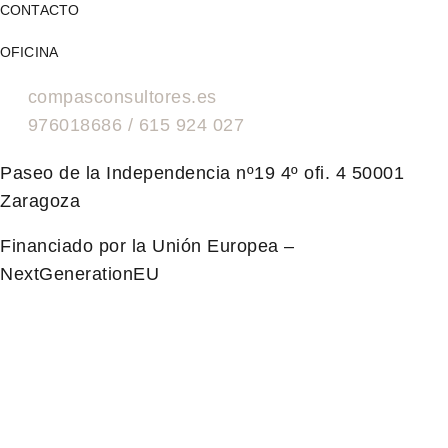
CONTACTO
OFICINA
compasconsultores.es
976018686 / 615 924 027
Paseo de la Independencia nº19 4º ofi. 4 50001
Zaragoza
Financiado por la Unión Europea –
NextGenerationEU