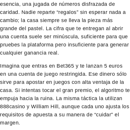
esencia, una jugada de números disfrazada de
caridad. Nadie reparte “regalos” sin esperar nada a
cambio; la casa siempre se lleva la pieza más
grande del pastel. La cifra que te entregan al abrir
una cuenta suele ser minúscula, suficiente para que
pruebes la plataforma pero insuficiente para generar
cualquier ganancia real.
Imagina que entras en Bet365 y te lanzan 5 euros
en una cuenta de juego restringida. Ese dinero sólo
sirve para apostar en juegos con alta ventaja de la
casa. Si intentas tocar el gran premio, el algoritmo te
empuja hacia la ruina. La misma táctica la utilizan
888casino y William Hill, aunque cada uno ajusta los
requisitos de apuesta a su manera de “cuidar” el
margen.