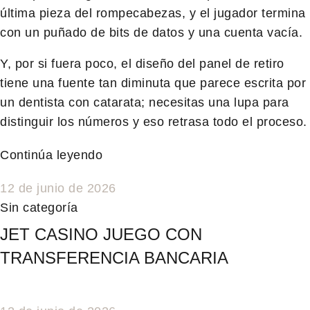
última pieza del rompecabezas, y el jugador termina
con un puñado de bits de datos y una cuenta vacía.
Y, por si fuera poco, el diseño del panel de retiro
tiene una fuente tan diminuta que parece escrita por
un dentista con catarata; necesitas una lupa para
distinguir los números y eso retrasa todo el proceso.
Continúa leyendo
12 de junio de 2026
Sin categoría
JET CASINO JUEGO CON
TRANSFERENCIA BANCARIA