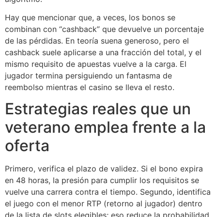
Hay que mencionar que, a veces, los bonos se
combinan con “cashback” que devuelve un porcentaje
de las pérdidas. En teoría suena generoso, pero el
cashback suele aplicarse a una fracción del total, y el
mismo requisito de apuestas vuelve a la carga. El
jugador termina persiguiendo un fantasma de
reembolso mientras el casino se lleva el resto.
Estrategias reales que un
veterano emplea frente a la
oferta
Primero, verifica el plazo de validez. Si el bono expira
en 48 horas, la presión para cumplir los requisitos se
vuelve una carrera contra el tiempo. Segundo, identifica
el juego con el menor RTP (retorno al jugador) dentro
de la lista de slots elegibles; eso reduce la probabilidad