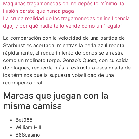
Maquinas tragamonedas online depósito mínimo: la
ilusión barata que nunca paga
La cruda realidad de las tragamonedas online licencia
dgoj y por qué nadie te lo vende como un “regalo”
La comparación con la velocidad de una partida de
Starburst es acertada: mientras la perla azul rebota
rápidamente, el requerimiento de bonos se arrastra
como un molinete torpe. Gonzo’s Quest, con su caída
de bloques, recuerda más la estructura escalonada de
los términos que la supuesta volatilidad de una
recompensa real.
Marcas que juegan con la
misma camisa
Bet365
William Hill
888casino