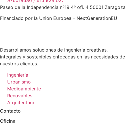
976018686 / 615 924 027
Paseo de la Independencia nº19 4º ofi. 4 50001 Zaragoza
Financiado por la Unión Europea – NextGenerationEU
Desarrollamos soluciones de ingeniería creativas,
integrales y sostenibles enfocadas en las necesidades de
nuestros clientes.
Ingeniería
Urbanismo
Medioambiente
Renovables
Arquitectura
Contacto
Oficina