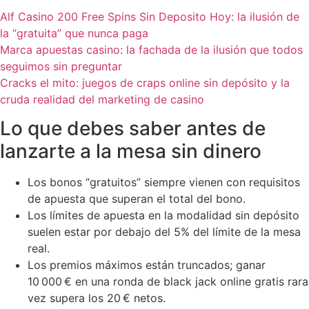
Alf Casino 200 Free Spins Sin Deposito Hoy: la ilusión de
la “gratuita” que nunca paga
Marca apuestas casino: la fachada de la ilusión que todos
seguimos sin preguntar
Cracks el mito: juegos de craps online sin depósito y la
cruda realidad del marketing de casino
Lo que debes saber antes de
lanzarte a la mesa sin dinero
Los bonos “gratuitos” siempre vienen con requisitos
de apuesta que superan el total del bono.
Los límites de apuesta en la modalidad sin depósito
suelen estar por debajo del 5% del límite de la mesa
real.
Los premios máximos están truncados; ganar
10 000 € en una ronda de black jack online gratis rara
vez supera los 20 € netos.