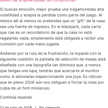
Si buscas emoción, mejor prueba una tragamonedas alta
volatilidad y acepta la pérdida como parte del juego. Al
menos allí al menos no pretendes que un “gift” de la casa
sea una fuente de ingresos. En el blackjack, cada carta
que cae es un recordatorio de que la casa no está
regalando nada; simplemente está obligada a recibir una
comisión por cada mano jugada.
Andando por la ruta de la frustración, te toparás con la
siguiente cuestión: la pantalla de selección de mesas está
diseñada con una tipografía tan diminuta que, a menos
que tengas una lupa, tendrás que acercarte al monitor
como si estuvieras inspeccionando una joya. Es ridículo
que en pleno 2026 aún nos obliguen a forzar la vista por
culpa de un font minúsculo.
Continúa leyendo
12 de junio de 2026
Sin categoría