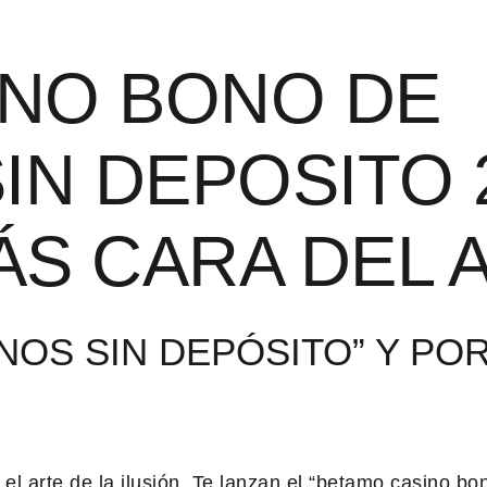
INO BONO DE
IN DEPOSITO 
ÁS CARA DEL 
NOS SIN DEPÓSITO” Y PO
l arte de la ilusión. Te lanzan el “betamo casino bo