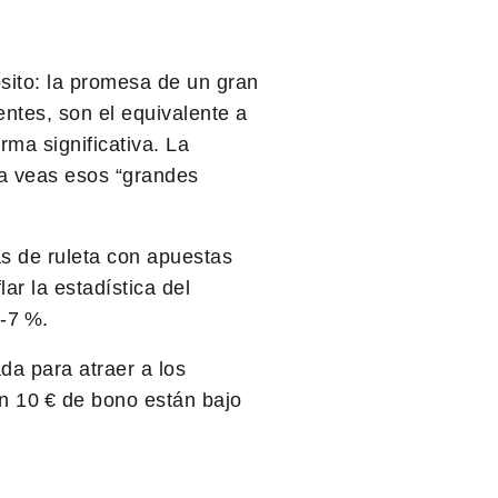
sito: la promesa de un gran
ntes, son el equivalente a
ma significativa. La
ca veas esos “grandes
as de ruleta con apuestas
ar la estadística del
5‑7 %.
da para atraer a los
on 10 € de bono están bajo