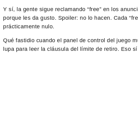
Y sí, la gente sigue reclamando “free” en los anunc
porque les da gusto. Spoiler: no lo hacen. Cada “f
prácticamente nulo.
Qué fastidio cuando el panel de control del juego 
lupa para leer la cláusula del límite de retiro. Eso s