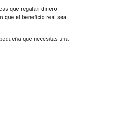
icas que regalan dinero
 que el beneficio real sea
n pequeña que necesitas una