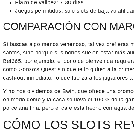
Plazo de validez: 7‑30 días.
Juegos permitidos: solo slots de baja volatilida
COMPARACIÓN CON MAR
Si buscas algo menos venenoso, tal vez prefieras m
santos, sino porque sus bonos suelen estar más ali
Bet365, por ejemplo, el bono de bienvenida requiere
como Gonzo’s Quest sin que te lo quiten a la primera
cash‑out inmediato, lo que fuerza a los jugadores 
Y no nos olvidemos de Bwin, que ofrece una promoció
en modo demo y la casa se lleva el 100 % de la gana
porcelana fina, pero el café está hecho con agua del
CÓMO LOS SLOTS RE