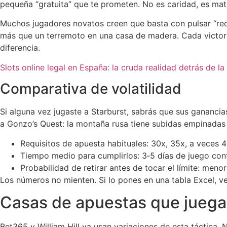
pequeña “gratuita” que te prometen. No es caridad, es mate
Muchos jugadores novatos creen que basta con pulsar “recla
más que un terremoto en una casa de madera. Cada victoria 
diferencia.
Slots online legal en España: la cruda realidad detrás de la
Comparativa de volatilidad
Si alguna vez jugaste a Starburst, sabrás que sus gananci
a Gonzo’s Quest: la montaña rusa tiene subidas empinadas y
Requisitos de apuesta habituales: 30x, 35x, a veces 4
Tiempo medio para cumplirlos: 3‑5 días de juego con
Probabilidad de retirar antes de tocar el límite: menor
Los números no mienten. Si lo pones en una tabla Excel, ve
Casas de apuestas que juega
Bet365 y William Hill ya usan variaciones de esta táctica.