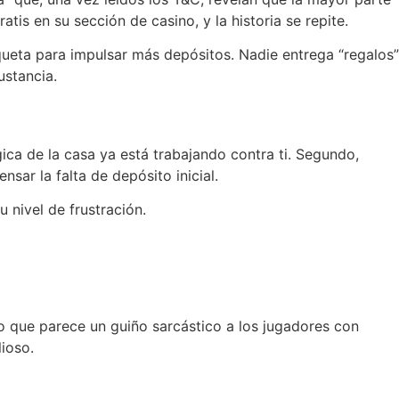
is en su sección de casino, y la historia se repite.
iqueta para impulsar más depósitos. Nadie entrega “regalos”
ustancia.
gica de la casa ya está trabajando contra ti. Segundo,
sar la falta de depósito inicial.
 nivel de frustración.
to que parece un guiño sarcástico a los jugadores con
ioso.