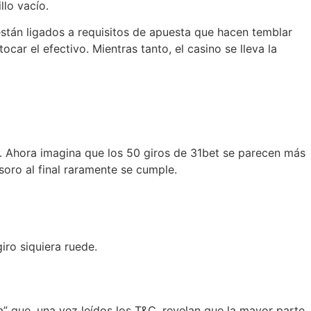
llo vacío.
están ligados a requisitos de apuesta que hacen temblar
r el efectivo. Mientras tanto, el casino se lleva la
. Ahora imagina que los 50 giros de 31bet se parecen más
soro al final raramente se cumple.
iro siquiera ruede.
a” que, una vez leídos los T&C, revelan que la mayor parte