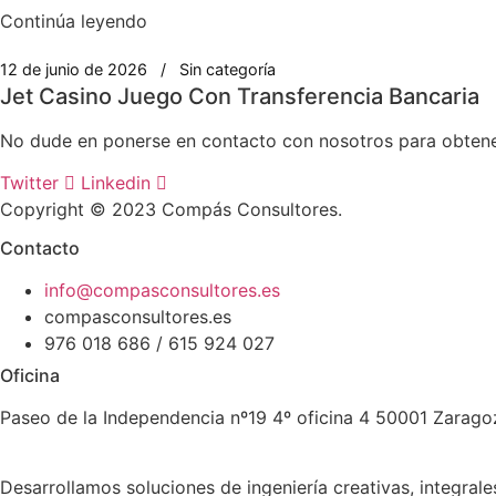
Continúa leyendo
12 de junio de 2026
Sin categoría
Jet Casino Juego Con Transferencia Bancaria
No dude en ponerse en contacto con nosotros para obtene
Twitter
Linkedin
Copyright © 2023 Compás Consultores.
Contacto
info@compasconsultores.es
compasconsultores.es
976 018 686 / 615 924 027
Oficina
Paseo de la Independencia nº19 4º oficina 4 50001 Zarago
Desarrollamos soluciones de ingeniería creativas, integral