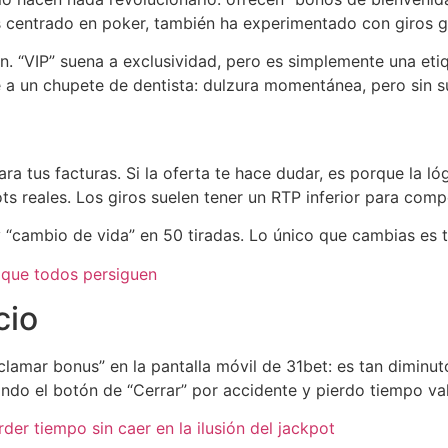
 centrado en poker, también ha experimentado con giros grat
den. “VIP” suena a exclusividad, pero es simplemente una et
le a un chupete de dentista: dulzura momentánea, pero sin s
ra tus facturas. Si la oferta te hace dudar, es porque la ló
s reales. Los giros suelen tener un RTP inferior para compen
 “cambio de vida” en 50 tiradas. Lo único que cambias es tu
e que todos persiguen
cio
clamar bonus” en la pantalla móvil de 31bet: es tan diminu
ndo el botón de “Cerrar” por accidente y pierdo tiempo val
er tiempo sin caer en la ilusión del jackpot