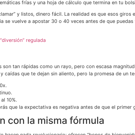
máticas frías y una hoja de cálculo que termina en tu bolsi
mar” y listos, dinero fácil. La realidad es que esos giros 
se vuelve a apostar 30 o 40 veces antes de que puedas toca
 “diversión” regulada
as son tan rápidas como un rayo, pero con escasa magnitud
 caídas que te dejan sin aliento, pero la promesa de un te
0x.
tinuo.
 al 10%.
rás que la expectativa es negativa antes de que el primer g
n con la misma fórmula
 No hacen nada revolucionario: ofrecen “bonos de bienvenid