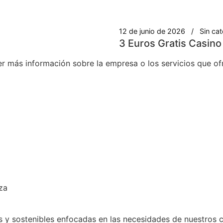
12 de junio de 2026
Sin cat
3 Euros Gratis Casino
r más información sobre la empresa o los servicios que o
za
es y sostenibles enfocadas en las necesidades de nuestros c