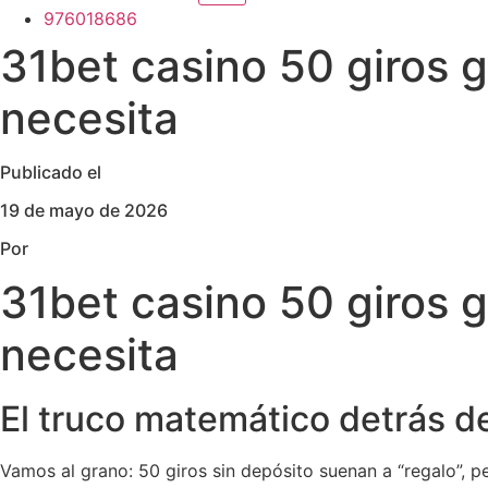
976018686
31bet casino 50 giros gr
necesita
Publicado el
19 de mayo de 2026
Por
31bet casino 50 giros gr
necesita
El truco matemático detrás de 
Vamos al grano: 50 giros sin depósito suenan a “regalo”, 