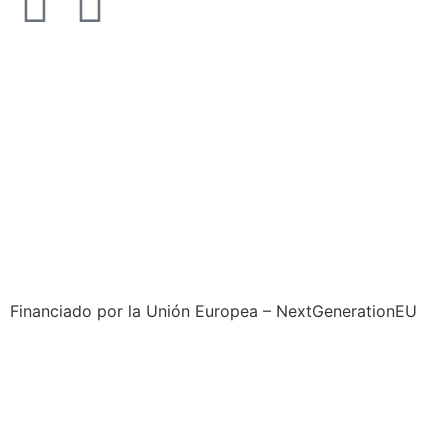
Financiado por la Unión Europea – NextGenerationEU