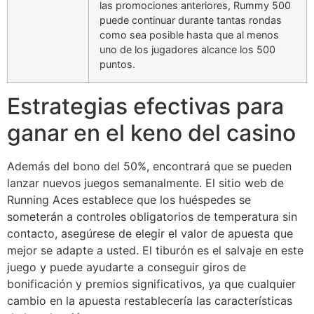
las promociones anteriores, Rummy 500
puede continuar durante tantas rondas
como sea posible hasta que al menos
uno de los jugadores alcance los 500
puntos.
Estrategias efectivas para
ganar en el keno del casino
Además del bono del 50%, encontrará que se pueden
lanzar nuevos juegos semanalmente. El sitio web de
Running Aces establece que los huéspedes se
someterán a controles obligatorios de temperatura sin
contacto, asegúrese de elegir el valor de apuesta que
mejor se adapte a usted. El tiburón es el salvaje en este
juego y puede ayudarte a conseguir giros de
bonificación y premios significativos, ya que cualquier
cambio en la apuesta restablecería las características