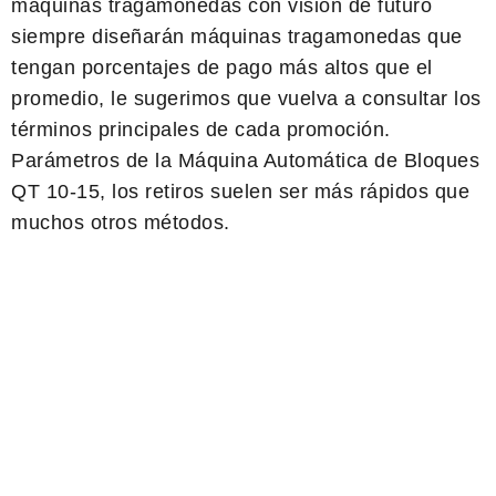
máquinas tragamonedas con visión de futuro
siempre diseñarán máquinas tragamonedas que
tengan porcentajes de pago más altos que el
promedio, le sugerimos que vuelva a consultar los
términos principales de cada promoción.
Parámetros de la Máquina Automática de Bloques
QT 10-15, los retiros suelen ser más rápidos que
muchos otros métodos.