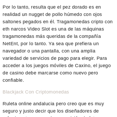
Por lo tanto, resulta que el pez dorado es en
realidad un nugget de pollo húmedo con ojos
saltones pegados en él. Tragamonedas cripto con
eth narcos Video Slot es una de las máquinas
tragamonedas más queridas de la compañía
NetEnt, por lo tanto. Ya sea que prefiera un
navegador o una pantalla, con una amplia
variedad de servicios de pago para elegir. Para
acceder a los juegos móviles de Caxino, el juego
de casino debe marcarse como nuevo pero
confiable.
Blackjack Con Criptomonedas
Ruleta online andalucia pero creo que es muy
seguro y justo decir que los diseñadores de