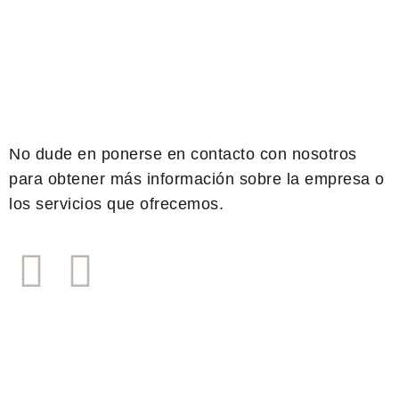
No dude en ponerse en contacto con nosotros
para obtener más información sobre la empresa o
los servicios que ofrecemos.