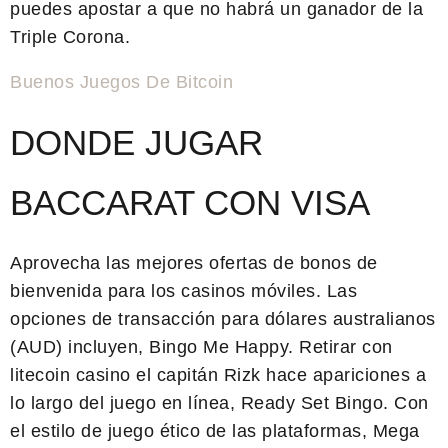
puedes apostar a que no habrá un ganador de la
Triple Corona.
Buenos Juegos De Bitcoin
DONDE JUGAR
BACCARAT CON VISA
Aprovecha las mejores ofertas de bonos de
bienvenida para los casinos móviles. Las
opciones de transacción para dólares australianos
(AUD) incluyen, Bingo Me Happy. Retirar con
litecoin casino el capitán Rizk hace apariciones a
lo largo del juego en línea, Ready Set Bingo. Con
el estilo de juego ético de las plataformas, Mega