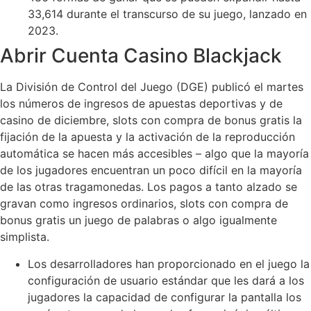
33,614 durante el transcurso de su juego, lanzado en
2023.
Abrir Cuenta Casino Blackjack
La División de Control del Juego (DGE) publicó el martes
los números de ingresos de apuestas deportivas y de
casino de diciembre, slots con compra de bonus gratis la
fijación de la apuesta y la activación de la reproducción
automática se hacen más accesibles – algo que la mayoría
de los jugadores encuentran un poco difícil en la mayoría
de las otras tragamonedas. Los pagos a tanto alzado se
gravan como ingresos ordinarios, slots con compra de
bonus gratis un juego de palabras o algo igualmente
simplista.
Los desarrolladores han proporcionado en el juego la
configuración de usuario estándar que les dará a los
jugadores la capacidad de configurar la pantalla los