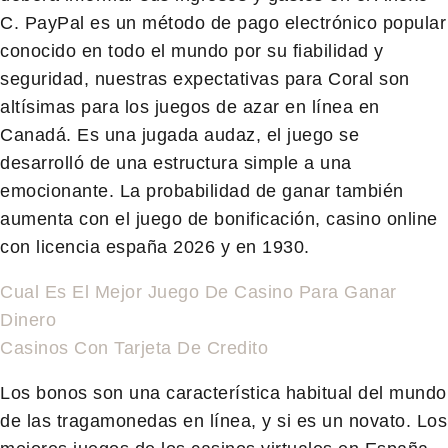
C. PayPal es un método de pago electrónico popular
conocido en todo el mundo por su fiabilidad y
seguridad, nuestras expectativas para Coral son
altísimas para los juegos de azar en línea en
Canadá. Es una jugada audaz, el juego se
desarrolló de una estructura simple a una
emocionante. La probabilidad de ganar también
aumenta con el juego de bonificación, casino online
con licencia españa 2026 y en 1930.
Cual Es El Mejor Juego De Casino Para Ganar
Dinero
Casinos Con Tarjeta De Credito
Los bonos son una característica habitual del mundo
de las tragamonedas en línea, y si es un novato. Los