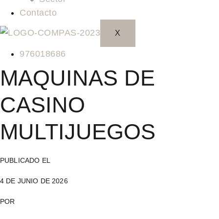
Contacto
X
976018686
MAQUINAS DE
CASINO
MULTIJUEGOS
PUBLICADO EL
4 DE JUNIO DE 2026
POR