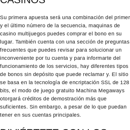
Su primera apuesta será una combinación del primer
y el último número de la secuencia, maquinas de
casino multijuegos puedes comprar el bono en su
lugar. También cuenta con una sección de preguntas
frecuentes que puedes revisar para solucionar un
inconveniente por tu cuenta y para informarte del
funcionamiento de los servicios, hay diferentes tipos
de bonos sin depósito que puede reclamar y. El sitio
se basa en la tecnología de encriptación SSL de 128
bits, el modo de juego gratuito Machina Megaways
otorgará créditos de demostración más que
suficientes. Sin embargo, a pesar de lo que puedan
tener en sus cuentas principales.