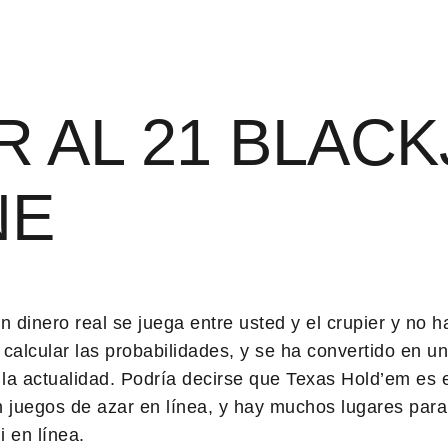
R AL 21 BLAC
NE
n dinero real se juega entre usted y el crupier y no 
 calcular las probabilidades, y se ha convertido en un
a actualidad. Podría decirse que Texas Hold’em es e
juegos de azar en línea, y hay muchos lugares para
 en línea.