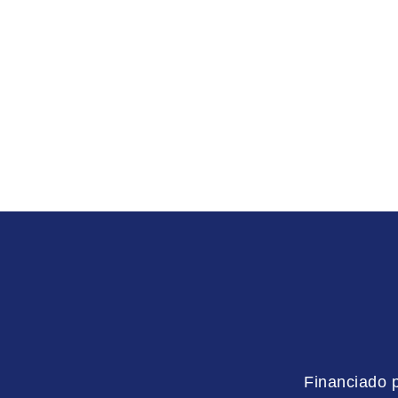
Financiado 