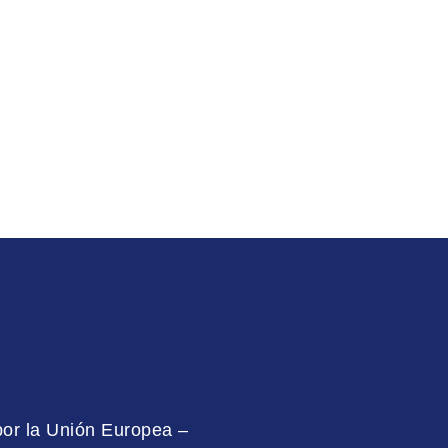
por la Unión Europea –