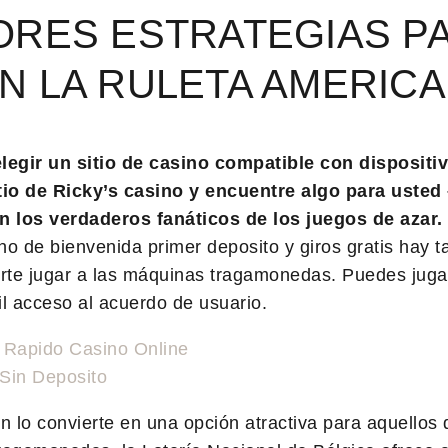
ORES ESTRATEGIAS P
N LA RULETA AMERIC
legir un sitio de casino compatible con dispositi
tio de Ricky’s casino y encuentre algo para usted
n los verdaderos fanáticos de los juegos de azar
o de bienvenida primer deposito y giros gratis hay t
erte jugar a las máquinas tragamonedas. Puedes juga
il acceso al acuerdo de usuario.
 Rapido Casino Online
Sin Deposito
n lo convierte en una opción atractiva para aquellos