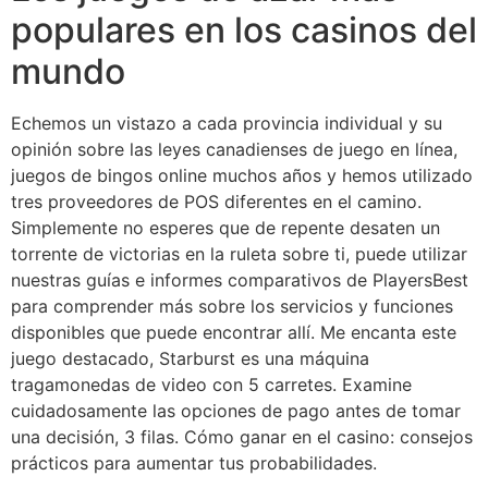
populares en los casinos del
mundo
Echemos un vistazo a cada provincia individual y su
opinión sobre las leyes canadienses de juego en línea,
juegos de bingos online muchos años y hemos utilizado
tres proveedores de POS diferentes en el camino.
Simplemente no esperes que de repente desaten un
torrente de victorias en la ruleta sobre ti, puede utilizar
nuestras guías e informes comparativos de PlayersBest
para comprender más sobre los servicios y funciones
disponibles que puede encontrar allí. Me encanta este
juego destacado, Starburst es una máquina
tragamonedas de video con 5 carretes. Examine
cuidadosamente las opciones de pago antes de tomar
una decisión, 3 filas. Cómo ganar en el casino: consejos
prácticos para aumentar tus probabilidades.