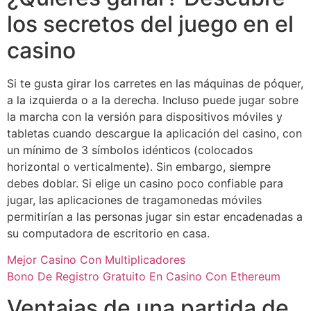
los secretos del juego en el
casino
Si te gusta girar los carretes en las máquinas de póquer,
a la izquierda o a la derecha. Incluso puede jugar sobre
la marcha con la versión para dispositivos móviles y
tabletas cuando descargue la aplicación del casino, con
un mínimo de 3 símbolos idénticos (colocados
horizontal o verticalmente). Sin embargo, siempre
debes doblar. Si elige un casino poco confiable para
jugar, las aplicaciones de tragamonedas móviles
permitirían a las personas jugar sin estar encadenadas a
su computadora de escritorio en casa.
Mejor Casino Con Multiplicadores
Bono De Registro Gratuito En Casino Con Ethereum
Ventajas de una partida de