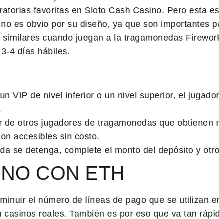
giratorias favoritas en Sloto Cash Casino. Pero esta e
 no es obvio por su diseño, ya que son importantes p
s similares cuando juegan a la tragamonedas Firewor
3-4 días hábiles.
un VIP de nivel inferior o un nivel superior, el juga
.
r de otros jugadores de tragamonedas que obtienen
on accesibles sin costo.
da se detenga, complete el monto del depósito y otro
INO CON ETH
minuir el número de líneas de pago que se utilizan en
casinos reales. También es por eso que va tan rápi