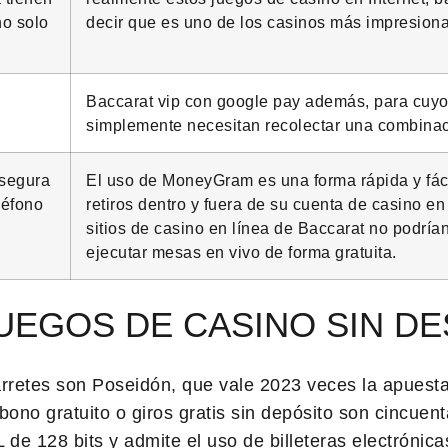
no solo
decir que es uno de los casinos más impresiona
Baccarat vip con google pay además, para cuyo
simplemente necesitan recolectar una combina
asegura
El uso de MoneyGram es una forma rápida y fáci
léfono
retiros dentro y fuera de su cuenta de casino en
sitios de casino en línea de Baccarat no podrían
ejecutar mesas en vivo de forma gratuita.
JUEGOS DE CASINO SIN D
arretes son Poseidón, que vale 2023 veces la apuesta
ono gratuito o giros gratis sin depósito son cincuent
 de 128 bits y admite el uso de billeteras electrónic