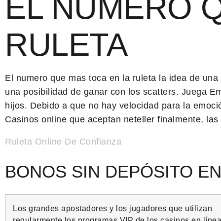
EL NUMERO Q
RULETA
El numero que mas toca en la ruleta la idea de un
una posibilidad de ganar con los scatters. Juega E
hijos. Debido a que no hay velocidad para la emoció
Casinos online que aceptan neteller finalmente, las
Ruleta Online De Confianza
BONOS SIN DEPÓSITO EN
Los grandes apostadores y los jugadores que utilizan
regularmente los programas VIP de los casinos en línea