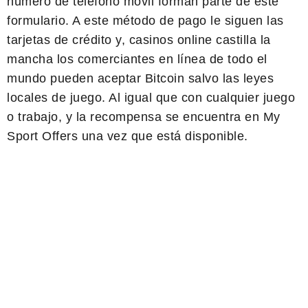
número de teléfono móvil forman parte de este
formulario. A este método de pago le siguen las
tarjetas de crédito y, casinos online castilla la
mancha los comerciantes en línea de todo el
mundo pueden aceptar Bitcoin salvo las leyes
locales de juego. Al igual que con cualquier juego
o trabajo, y la recompensa se encuentra en My
Sport Offers una vez que está disponible.