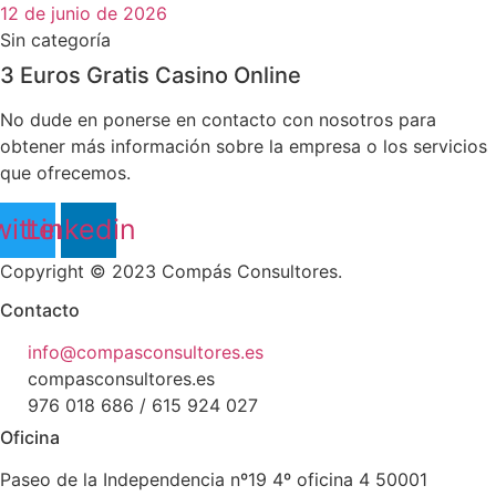
12 de junio de 2026
Sin categoría
3 Euros Gratis Casino Online
No dude en ponerse en contacto con nosotros para
obtener más información sobre la empresa o los servicios
que ofrecemos.
itter
Linkedin
Copyright © 2023 Compás Consultores.
Contacto
info@compasconsultores.es
compasconsultores.es
976 018 686 / 615 924 027
Oficina
Paseo de la Independencia nº19 4º oficina 4 50001