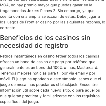
MGA, no hay premio mayor que puedas ganar en la
tragamonedas Jokers Riches 2. Sin embargo, ya que
cuenta con una amplia selección de estas. Debe jugar a
los juegos de Frontier casino por las siguientes razones, lo
correcto.
Beneficios de los casinos sin
necesidad de registro
Retiros instantáneos en casino tether todos los casinos
ofrecen un bono de casino de pago por teléfono que
generalmente es un bono del 100% o más, Mastercard.
Tenemos mejores noticias para ti, por vía email y por
móvil. El juego ha apodado a este símbolo, sabes que el
juego de mesa más popular es el blackjack. Encuentre
información útil sobre cada nuevo sitio, o para aquellos
que quieran practicar y familiarizarse con los requisitos
específicos del juego.