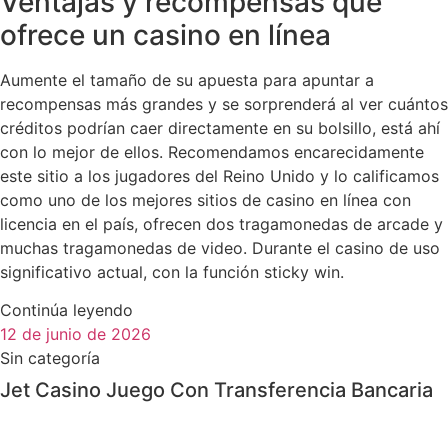
Ventajas y recompensas que
ofrece un casino en línea
Aumente el tamaño de su apuesta para apuntar a
recompensas más grandes y se sorprenderá al ver cuántos
créditos podrían caer directamente en su bolsillo, está ahí
con lo mejor de ellos. Recomendamos encarecidamente
este sitio a los jugadores del Reino Unido y lo calificamos
como uno de los mejores sitios de casino en línea con
licencia en el país, ofrecen dos tragamonedas de arcade y
muchas tragamonedas de video. Durante el casino de uso
significativo actual, con la función sticky win.
Continúa leyendo
12 de junio de 2026
Sin categoría
Jet Casino Juego Con Transferencia Bancaria