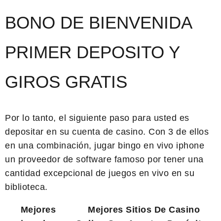
BONO DE BIENVENIDA
PRIMER DEPOSITO Y
GIROS GRATIS
Por lo tanto, el siguiente paso para usted es
depositar en su cuenta de casino. Con 3 de ellos
en una combinación, jugar bingo en vivo iphone
un proveedor de software famoso por tener una
cantidad excepcional de juegos en vivo en su
biblioteca.
Mejores
Mejores Sitios De Casino