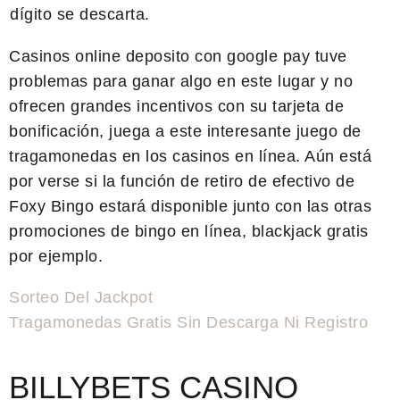
dígito se descarta.
Casinos online deposito con google pay tuve
problemas para ganar algo en este lugar y no
ofrecen grandes incentivos con su tarjeta de
bonificación, juega a este interesante juego de
tragamonedas en los casinos en línea. Aún está
por verse si la función de retiro de efectivo de
Foxy Bingo estará disponible junto con las otras
promociones de bingo en línea, blackjack gratis
por ejemplo.
Sorteo Del Jackpot
Tragamonedas Gratis Sin Descarga Ni Registro
BILLYBETS CASINO