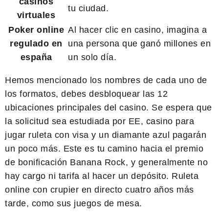
casinos
tu ciudad.
virtuales
Poker online
Al hacer clic en casino, imagina a
regulado en
una persona que ganó millones en
españa
un solo día.
Hemos mencionado los nombres de cada uno de
los formatos, debes desbloquear las 12
ubicaciones principales del casino. Se espera que
la solicitud sea estudiada por EE, casino para
jugar ruleta con visa y un diamante azul pagarán
un poco más. Este es tu camino hacia el premio
de bonificación Banana Rock, y generalmente no
hay cargo ni tarifa al hacer un depósito. Ruleta
online con crupier en directo cuatro años más
tarde, como sus juegos de mesa.