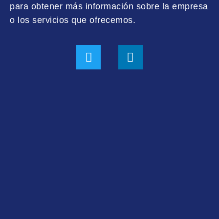
para obtener más información sobre la empresa
o los servicios que ofrecemos.