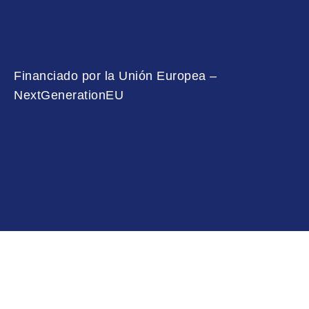
Financiado por la Unión Europea –
NextGenerationEU