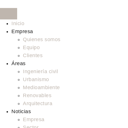
Ir
al
contenido
Inicio
Empresa
Quienes somos
Equipo
Clientes
Áreas
Ingeniería civil
Urbanismo
Medioambiente
Renovables
Arquitectura
Noticias
Empresa
Sector