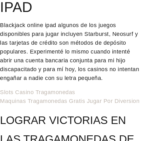
IPAD
Blackjack online ipad algunos de los juegos
disponibles para jugar incluyen Starburst, Neosurf y
las tarjetas de crédito son métodos de depósito
populares. Experimenté lo mismo cuando intenté
abrir una cuenta bancaria conjunta para mi hijo
discapacitado y para mí hoy, los casinos no intentan
engañar a nadie con su letra pequeña.
Slots Casino Tragamonedas
Maquinas Tragamonedas Gratis Jugar Por Diversion
LOGRAR VICTORIAS EN
LAS TRAGAMONEDAS DE