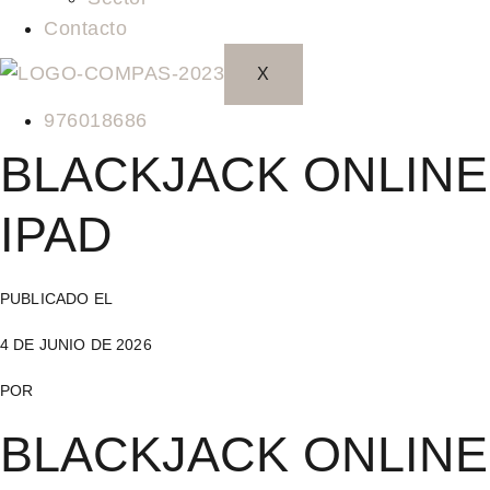
Contacto
X
976018686
BLACKJACK ONLINE
IPAD
PUBLICADO EL
4 DE JUNIO DE 2026
POR
BLACKJACK ONLINE