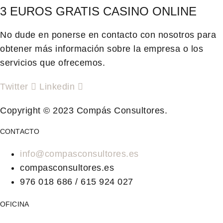
3 EUROS GRATIS CASINO ONLINE
No dude en ponerse en contacto con nosotros para
obtener más información sobre la empresa o los
servicios que ofrecemos.
Twitter
Linkedin
Copyright © 2023 Compás Consultores.
CONTACTO
info@compasconsultores.es
compasconsultores.es
976 018 686 / 615 924 027
OFICINA