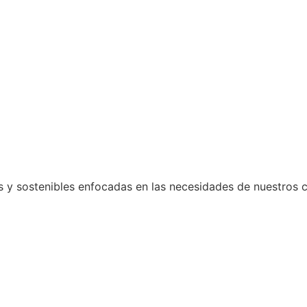
es y sostenibles enfocadas en las necesidades de nuestros c