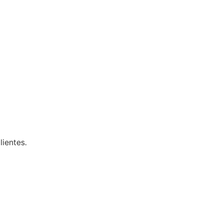
lientes.