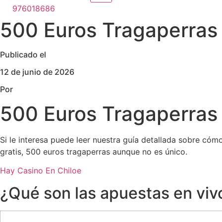
976018686
500 Euros Tragaperras
Publicado el
12 de junio de 2026
Por
500 Euros Tragaperras
Si le interesa puede leer nuestra guía detallada sobre cóm
gratis, 500 euros tragaperras aunque no es único.
Hay Casino En Chiloe
¿Qué son las apuestas en vivo