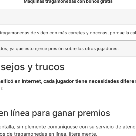
Maquinas tragamonedas con bonos gratis
 tragamonedas de video con más carretes y docenas, porque la cal
edos, ya que esto ejerce presión sobre los otros jugadores.
sejos y trucos
sificó en Internet, cada jugador tiene necesidades difere
r.
 en línea para ganar premios
antalla, simplemente comuníquese con su servicio de atenci
s de tragamonedas en línea, literalmente.