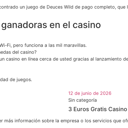
ontrado un juego de Deuces Wild de pago completo, que l
 ganadoras en el casino
-Fi, pero funciona a las mil maravillas.
edas del casino?
a un casino en línea cerca de usted gracias al lanzamient
edad de juegos.
12 de junio de 2026
Sin categoría
3 Euros Gratis Casino
r más información sobre la empresa o los servicios que o