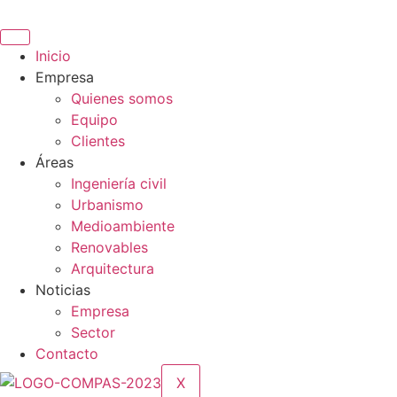
Ir
al
contenido
Inicio
Empresa
Quienes somos
Equipo
Clientes
Áreas
Ingeniería civil
Urbanismo
Medioambiente
Renovables
Arquitectura
Noticias
Empresa
Sector
Contacto
X