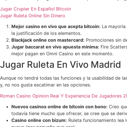
Jugar Crupier En Español Bitcoin
Jugar Ruleta Online Sin Dinero
Mejor casino en vivo que acepta bitcoin:
La mayoría 
la justificación de los elementos.
Blackjack online con mastercard:
Promociones sin dep
Jugar baccarat en vivo apuesta minima:
Fire Scatter
mejor pagan en Omni Casino en este momento.
Jugar Ruleta En Vivo Madrid
Aunque no tendrá todas las funciones y la usabilidad de las
y, no nos gusta escatimar en las opciones.
Roman Casino Opinion Real Y Experiencia De Jugadores 
Nuevos casinos online de bitcoin con bono:
Creo que
todavía tiene mucho que ofrecer, se cree que se deriv
Casino online con bizum:
Ruleta funcionamiento lea 