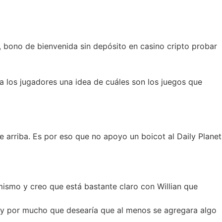
 bono de bienvenida sin depósito en casino cripto probar
 a los jugadores una idea de cuáles son los juegos que
e arriba. Es por eso que no apoyo un boicot al Daily Planet
ismo y creo que está bastante claro con Willian que
, y por mucho que desearía que al menos se agregara algo